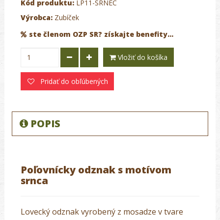
Kód produktu:
LP11-SRNEC
Výrobca:
Zubíček
ste členom OZP SR? získajte benefity...
Vložiť do košíka
Pridať do obľúbených
POPIS
Poľovnícky odznak s motívom
srnca
Lovecký odznak vyrobený z mosadze v tvare