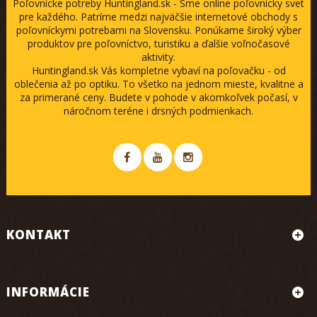
Poľovnícke potreby Huntingland.sk - Sme online poľovnícky svet
pre každého. Patríme medzi najväčšie internetové obchody s
poľovníckymi potrebami na Slovensku. Ponúkame široký výber
produktov pre poľovníctvo, turistiku a ďalšie voľnočasové
aktivity.
Huntingland.sk Vás kompletne vybaví na poľovačku - od
oblečenia až po optiku. To všetko na jednom mieste, kvalitne a
za primerané ceny. Budete v pohode v akomkoľvek počasí, v
náročnom teréne i drsných podmienkach.
KONTAKT
INFORMÁCIE