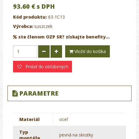
93.60 €
s DPH
Kód produktu:
63-1C13
Výrobca:
Łuszczek
ste členom OZP SR? získajte benefity...
Vložiť do košíka
Pridať do obľúbených
PARAMETRE
Materiál
oceľ
Typ
pevná na skrutky
montáže