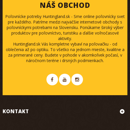
NÁŠ OBCHOD
Poľovnícke potreby Huntingland.sk - Sme online poľovnícky svet
pre každého. Patríme medzi najväčšie internetové obchody s
poľovníckymi potrebami na Slovensku. Ponúkame široký výber
produktov pre poľovníctvo, turistiku a ďalšie voľnočasové
aktivity.
Huntingland.sk Vás kompletne vybaví na poľovačku - od
oblečenia až po optiku. To všetko na jednom mieste, kvalitne a
za primerané ceny. Budete v pohode v akomkoľvek počasí, v
náročnom teréne i drsných podmienkach.
KONTAKT