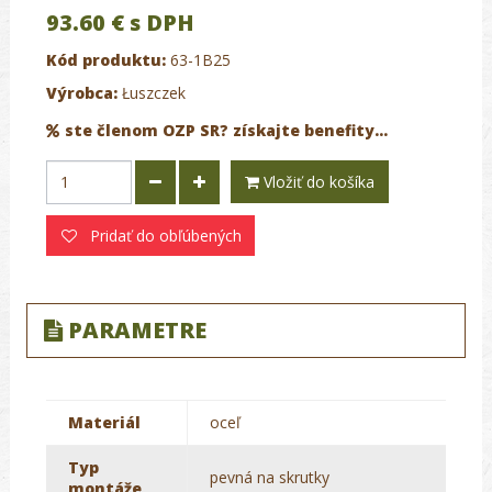
93.60 €
s DPH
Kód produktu:
63-1B25
Výrobca:
Łuszczek
ste členom OZP SR? získajte benefity...
Vložiť do košíka
Pridať do obľúbených
PARAMETRE
Materiál
oceľ
Typ
pevná na skrutky
montáže