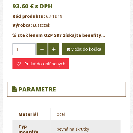
93.60 €
s DPH
Kód produktu:
63-1B19
Výrobca:
Łuszczek
ste členom OZP SR? získajte benefity...
Vložiť do košíka
Pridať do obľúbených
PARAMETRE
Materiál
oceľ
Typ
pevná na skrutky
montáže