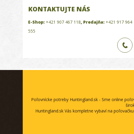
KONTAKTUJTE NÁS
E-Shop:
+421 907 467 118
,
Predajňa:
+421 917 964
555
Poľovnícke potreby Huntingland.sk - Sme online poľ
širo
Huntingland.sk Vás kompletne vybaví na poľovačku