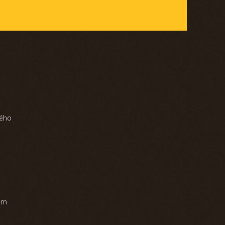
ného
am