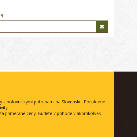
up!
ody s poľovníckymi potrebami na Slovensku. Ponúkame
vity.
a za primerané ceny. Budete v pohode v akomkoľvek