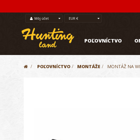
Môj účet
EUR €
POĽOVNÍCTVO
O
>
POĽOVNÍCTVO
>
MONTÁŽE
>
MONTÁŽ NA WI