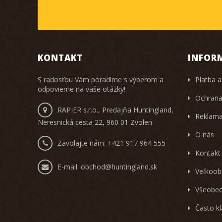
KONTAKT
INFOR
S radosťou Vám poradíme s výberom a
Platba a
odpovieme na vaše otázky!
Ochrana
RAPIER s.r.o., Predajňa Huntingland,
Reklama
Neresnická cesta 22, 960 01 Zvolen
O nás
Zavolajte nám:
+421 917 964 555
Kontakt
E-mail:
obchod@huntingland.sk
Veľkoob
Všeobec
Často k