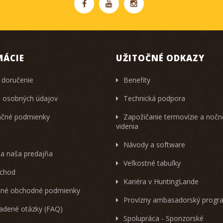
MÁCIE
UŽITOČNÉ ODKAZY
 doručenie
Benefity
 osobných údajov
Technická podpora
čné podmienky
Zapožičanie termovízie a noč
videnia
Návody a software
 a naša predajňa
Veľkostné tabuľky
chod
Kariéra v HuntingLande
né obchodné podmienky
Provízny ambasadorský progr
ladené otázky (FAQ)
Spolupráca - Sponzorské