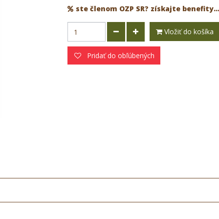
ste členom OZP SR? získajte benefity..
Vložiť do košíka
Pridať do obľúbených