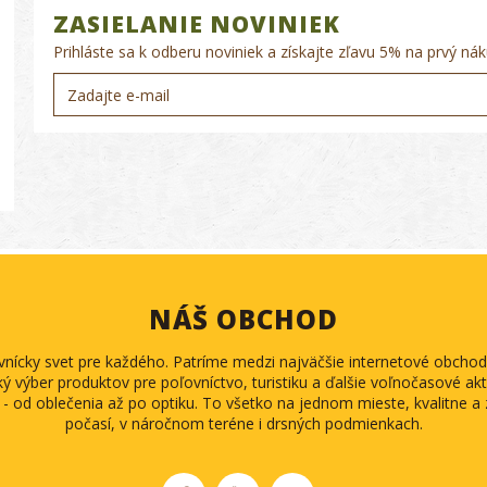
ZASIELANIE NOVINIEK
Prihláste sa k odberu noviniek a získajte zľavu 5% na prvý nák
NÁŠ OBCHOD
ovnícky svet pre každého. Patríme medzi najväčšie internetové obch
ký výber produktov pre poľovníctvo, turistiku a ďalšie voľnočasové akti
 - od oblečenia až po optiku. To všetko na jednom mieste, kvalitne 
počasí, v náročnom teréne i drsných podmienkach.