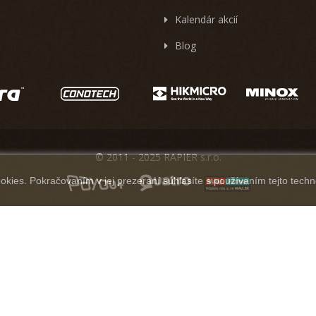
Kalendár akcií
Blog
© 2011 - 2025 RAPIER s.r.o.
kies. Pokračovaním v jej prezeraní súhlasíte s používaním tejto techn