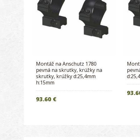
Montáž na Anschutz 1780
Mont
pevná na skrutky, krúžky na
pevná
skrutky, krúžky d:25,4mm
d:25
h:15mm
93.6
93.60 €