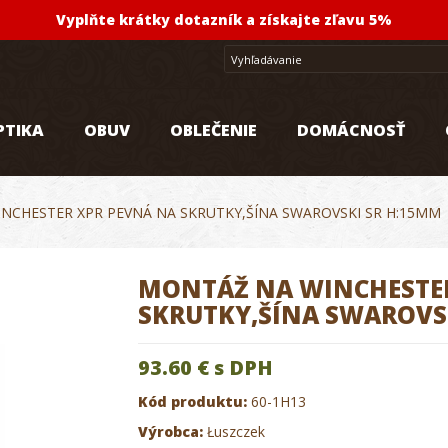
Vyplňte krátky dotazník a získajte zľavu 5%
PTIKA
OBUV
OBLEČENIE
DOMÁCNOSŤ
NCHESTER XPR PEVNÁ NA SKRUTKY,ŠÍNA SWAROVSKI SR H:15MM
MONTÁŽ NA WINCHESTER
SKRUTKY,ŠÍNA SWAROVS
93.60 €
s DPH
Kód produktu:
60-1H13
Výrobca:
Łuszczek