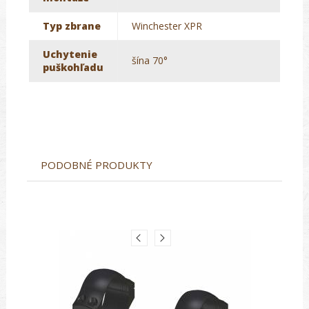
Typ zbrane
Winchester XPR
Uchytenie
šína 70°
puškohľadu
PODOBNÉ PRODUKTY