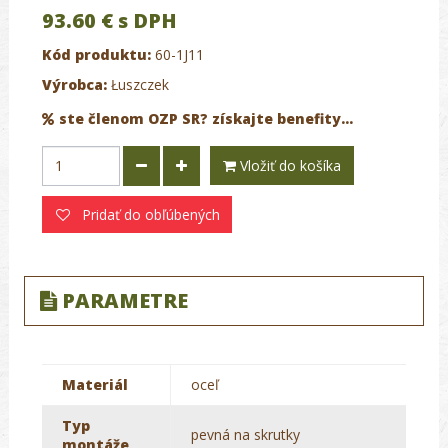
93.60 €
s DPH
Kód produktu:
60-1J11
Výrobca:
Łuszczek
ste členom OZP SR? získajte benefity...
Vložiť do košíka
Pridať do obľúbených
PARAMETRE
Materiál
oceľ
Typ
pevná na skrutky
montáže