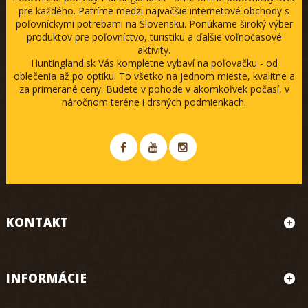
pre každého. Patríme medzi najväčšie internetové obchody s
poľovníckymi potrebami na Slovensku. Ponúkame široký výber
produktov pre poľovníctvo, turistiku a ďalšie voľnočasové
aktivity.
Huntingland.sk Vás kompletne vybaví na poľovačku - od
oblečenia až po optiku. To všetko na jednom mieste, kvalitne a
za primerané ceny. Budete v pohode v akomkoľvek počasí, v
náročnom teréne i drsných podmienkach.
KONTAKT
INFORMÁCIE