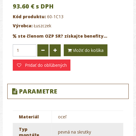
93.60 €
s DPH
Kód produktu:
60-1C13
Výrobca:
Łuszczek
ste členom OZP SR? získajte benefity...
Vložiť do košíka
Pridať do obľúbených
PARAMETRE
Materiál
oceľ
Typ
pevná na skrutky
montáže