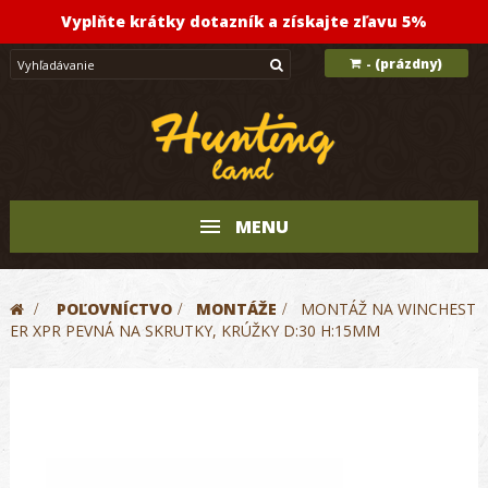
Vyplňte krátky dotazník a získajte zľavu 5%
(prázdny)
-
MENU
>
POĽOVNÍCTVO
>
MONTÁŽE
>
MONTÁŽ NA WINCHEST
ER XPR PEVNÁ NA SKRUTKY, KRÚŽKY D:30 H:15MM