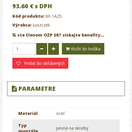
93.60 €
s DPH
Kód produktu:
60-1A25
Výrobca:
Łuszczek
ste členom OZP SR? získajte benefity...
Vložiť do košíka
Pridať do obľúbených
PARAMETRE
Materiál
oceľ
Typ
pevná na skrutky
montáže