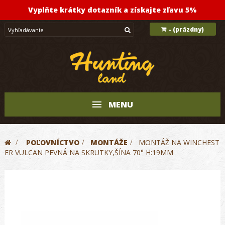
Vyplňte krátky dotazník a získajte zľavu 5%
(prázdny)
-
MENU
>
POĽOVNÍCTVO
>
MONTÁŽE
>
MONTÁŽ NA WINCHEST
ER VULCAN PEVNÁ NA SKRUTKY,ŠÍNA 70° H:19MM