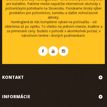
pre každého. Patríme medzi najväčšie internetové obchody s
poľovníckymi potrebami na Slovensku. Ponúkame široký výber
produktov pre poľovníctvo, turistiku a ďalšie voľnočasové
aktivity.
Huntingland.sk Vás kompletne vybaví na poľovačku - od
oblečenia až po optiku. To všetko na jednom mieste, kvalitne a
za primerané ceny. Budete v pohode v akomkoľvek počasí, v
náročnom teréne i drsných podmienkach.
KONTAKT
INFORMÁCIE