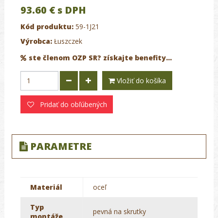
93.60 €
s DPH
Kód produktu:
59-1J21
Výrobca:
Łuszczek
ste členom OZP SR? získajte benefity...
Vložiť do košíka
Pridať do obľúbených
PARAMETRE
Materiál
oceľ
Typ
pevná na skrutky
montáže