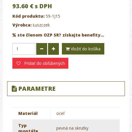
93.60 €
s DPH
Kód produktu:
59-1J15
Výrobca:
Łuszczek
ste členom OZP SR? získajte benefity...
Vložiť do košíka
Pridať do obľúbených
PARAMETRE
Materiál
oceľ
Typ
pevná na skrutky
montáže