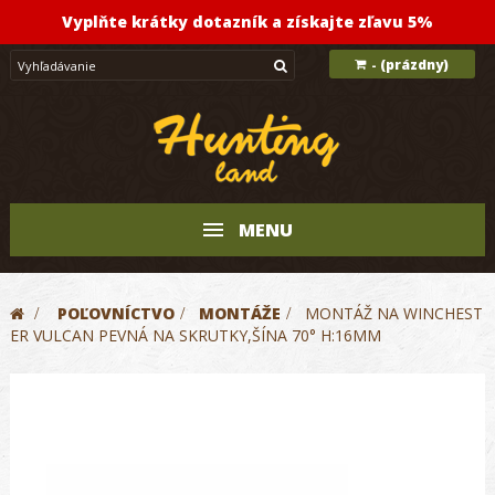
Vyplňte krátky dotazník a získajte zľavu 5%
(prázdny)
-
MENU
>
POĽOVNÍCTVO
>
MONTÁŽE
>
MONTÁŽ NA WINCHEST
ER VULCAN PEVNÁ NA SKRUTKY,ŠÍNA 70° H:16MM