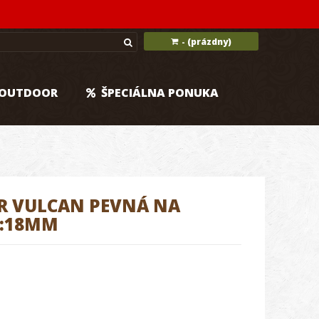
(prázdny)
-
OUTDOOR
ŠPECIÁLNA PONUKA
R VULCAN PEVNÁ NA
H:18MM