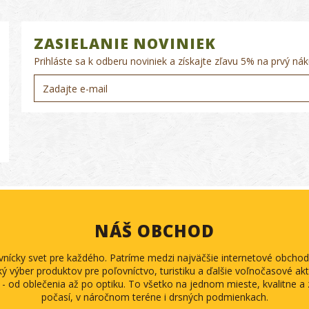
ZASIELANIE NOVINIEK
Prihláste sa k odberu noviniek a získajte zľavu 5% na prvý nák
NÁŠ OBCHOD
ovnícky svet pre každého. Patríme medzi najväčšie internetové obch
ký výber produktov pre poľovníctvo, turistiku a ďalšie voľnočasové akti
 - od oblečenia až po optiku. To všetko na jednom mieste, kvalitne 
počasí, v náročnom teréne i drsných podmienkach.