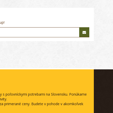
up!
ody s poľovníckymi potrebami na Slovensku. Ponúkame
vity.
a za primerané ceny. Budete v pohode v akomkoľvek