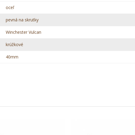
oceľ
pevná na skrutky
Winchester Vulcan
krúžkové
40mm