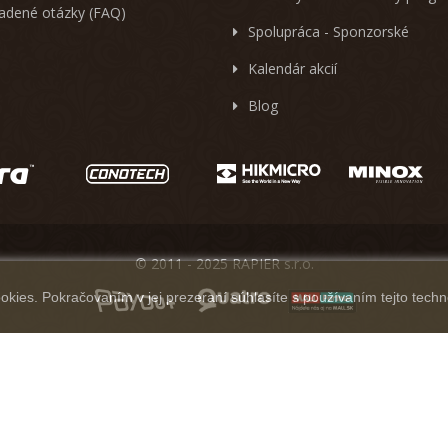
ladené otázky (FAQ)
Spolupráca - Sponzorské
Kalendár akcií
Blog
© 2011 - 2025 RAPIER s.r.o.
kies. Pokračovaním v jej prezeraní súhlasíte s používaním tejto techn