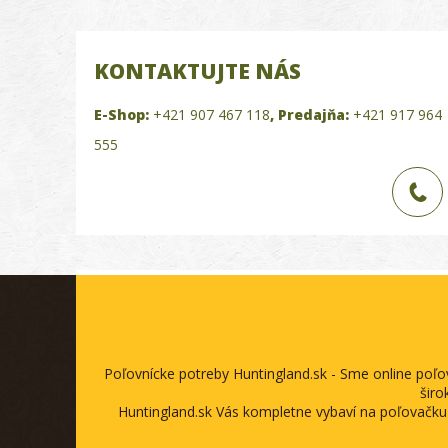
KONTAKTUJTE NÁS
E-Shop:
+421 907 467 118
,
Predajňa:
+421 917 964
555
Poľovnícke potreby Huntingland.sk - Sme online poľ
širo
Huntingland.sk Vás kompletne vybaví na poľovačku