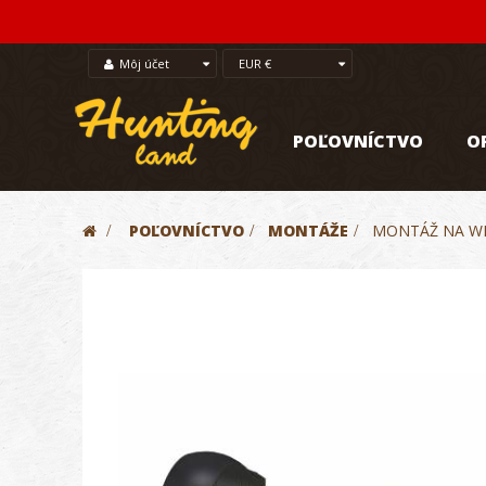
Môj účet
EUR €
POĽOVNÍCTVO
O
>
POĽOVNÍCTVO
>
MONTÁŽE
>
MONTÁŽ NA WI