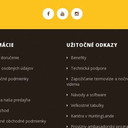
MÁCIE
UŽITOČNÉ ODKAZY
 doručenie
Benefity
 osobných údajov
Technická podpora
čné podmienky
Zapožičanie termovízie a noč
videnia
Návody a software
 a naša predajňa
Veľkostné tabuľky
chod
Kariéra v HuntingLande
né obchodné podmienky
Provízny ambasadorský progr