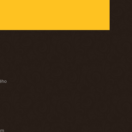
ného
am