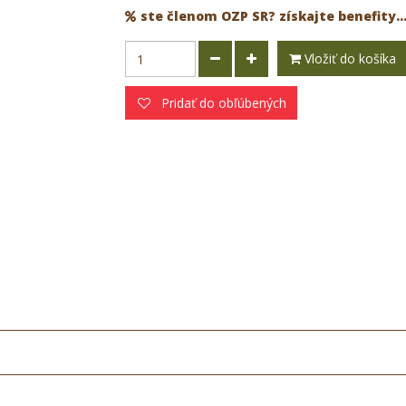
ste členom OZP SR? získajte benefity..
Vložiť do košíka
Pridať do obľúbených