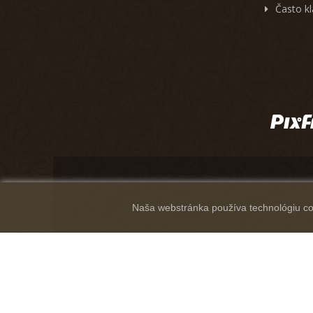
Často k
Naša webstránka používa technológiu coo