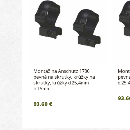
Montáž na Anschutz 1780
Mont
pevná na skrutky, krúžky na
pevná
skrutky, krúžky d:25,4mm
d:25
h:15mm
93.6
93.60 €