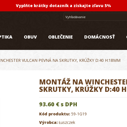
Vyplňte krátky dotazník a získajte zľavu 5%
PTIKA
OBUV
OBLEČENIE
DOMÁCNOSŤ
NCHESTER VULCAN PEVNÁ NA SKRUTKY, KRÚŽKY D:40 H:18MM
MONTÁŽ NA WINCHESTE
SKRUTKY, KRÚŽKY D:40 
93.60 €
s DPH
Kód produktu:
59-1G19
Výrobca:
Łuszczek