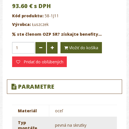
93.60 €
s DPH
Kód produktu:
58-1J11
Výrobca:
Łuszczek
ste členom OZP SR? získajte benefity...
Vložiť do košíka
Pridať do obľúbených
PARAMETRE
Materiál
oceľ
Typ
pevná na skrutky
montáže