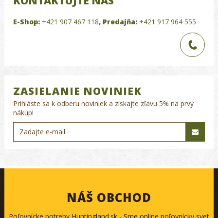
KONTAKTUJTE NÁS
E-Shop:
+421 907 467 118
,
Predajňa:
+421 917 964 555
ZASIELANIE NOVINIEK
Prihláste sa k odberu noviniek a získajte zľavu 5% na prvý
nákup!
NÁŠ OBCHOD
Poľovnícke potreby Huntingland.sk - Sme online poľovnícky svet