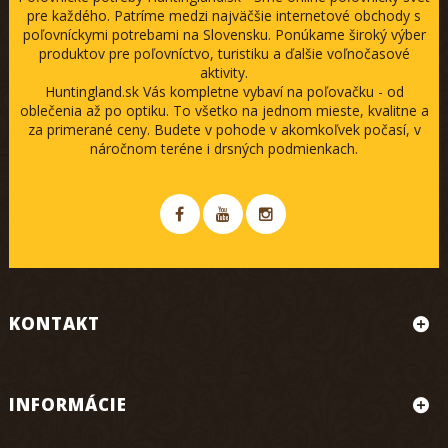
pre každého. Patríme medzi najväčšie internetové obchody s
poľovníckymi potrebami na Slovensku. Ponúkame široký výber
produktov pre poľovníctvo, turistiku a ďalšie voľnočasové
aktivity.
Huntingland.sk Vás kompletne vybaví na poľovačku - od
oblečenia až po optiku. To všetko na jednom mieste, kvalitne a
za primerané ceny. Budete v pohode v akomkoľvek počasí, v
náročnom teréne i drsných podmienkach.
KONTAKT
INFORMÁCIE