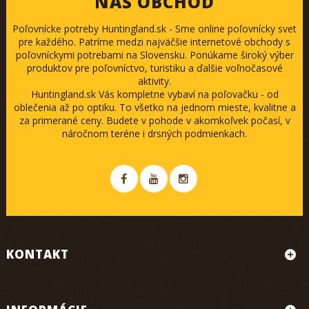
NÁŠ OBCHOD
Poľovnícke potreby Huntingland.sk - Sme online poľovnícky svet
pre každého. Patríme medzi najväčšie internetové obchody s
poľovníckymi potrebami na Slovensku. Ponúkame široký výber
produktov pre poľovníctvo, turistiku a ďalšie voľnočasové
aktivity.
Huntingland.sk Vás kompletne vybaví na poľovačku - od
oblečenia až po optiku. To všetko na jednom mieste, kvalitne a
za primerané ceny. Budete v pohode v akomkoľvek počasí, v
náročnom teréne i drsných podmienkach.
KONTAKT