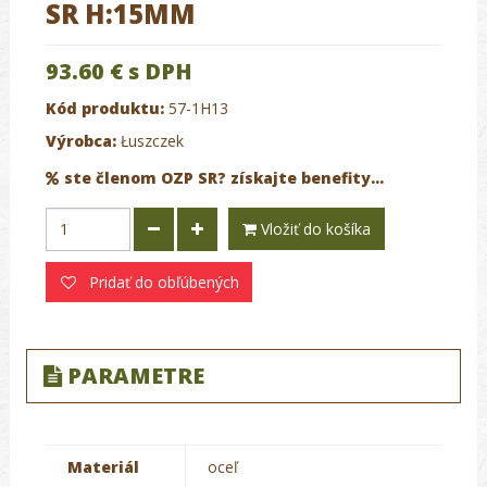
SR H:15MM
93.60 €
s DPH
Kód produktu:
57-1H13
Výrobca:
Łuszczek
ste členom OZP SR? získajte benefity...
Vložiť do košíka
Pridať do obľúbených
PARAMETRE
Materiál
oceľ