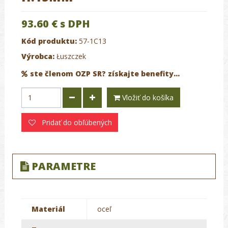
93.60 €
s DPH
Kód produktu:
57-1C13
Výrobca:
Łuszczek
ste členom OZP SR? získajte benefity...
Vložiť do košíka
Pridať do obľúbených
PARAMETRE
Materiál
oceľ