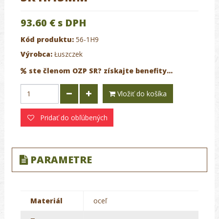
93.60 €
s DPH
Kód produktu:
56-1H9
Výrobca:
Łuszczek
ste členom OZP SR? získajte benefity...
Vložiť do košíka
Pridať do obľúbených
PARAMETRE
Materiál
oceľ