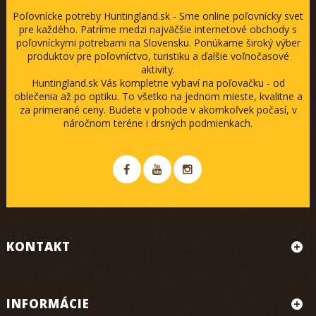
Poľovnícke potreby Huntingland.sk - Sme online poľovnícky svet
pre každého. Patríme medzi najväčšie internetové obchody s
poľovníckymi potrebami na Slovensku. Ponúkame široký výber
produktov pre poľovníctvo, turistiku a ďalšie voľnočasové
aktivity.
Huntingland.sk Vás kompletne vybaví na poľovačku - od
oblečenia až po optiku. To všetko na jednom mieste, kvalitne a
za primerané ceny. Budete v pohode v akomkoľvek počasí, v
náročnom teréne i drsných podmienkach.
KONTAKT
INFORMÁCIE