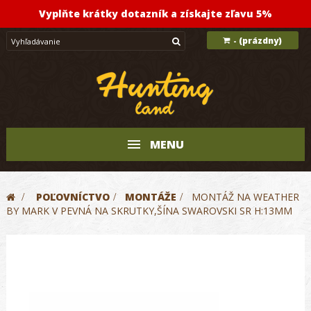
Vyplňte krátky dotazník a získajte zľavu 5%
(prázdny)
-
MENU
>
POĽOVNÍCTVO
>
MONTÁŽE
>
MONTÁŽ NA WEATHER
BY MARK V PEVNÁ NA SKRUTKY,ŠÍNA SWAROVSKI SR H:13MM