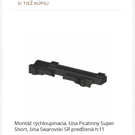
SI TIEŽ KÚPILI
Montáž rýchloupínacia, šína Picatinny Super
Short, šína Swarovski SR predĺžená h:11