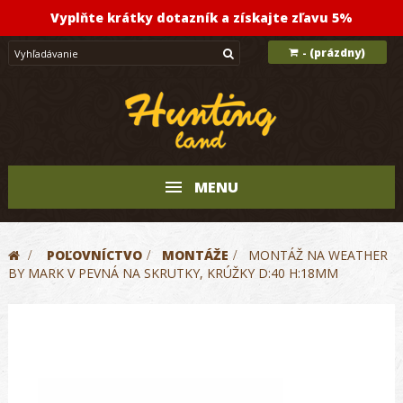
Vyplňte krátky dotazník a získajte zľavu 5%
(prázdny)
-
MENU
>
POĽOVNÍCTVO
>
MONTÁŽE
>
MONTÁŽ NA WEATHER
BY MARK V PEVNÁ NA SKRUTKY, KRÚŽKY D:40 H:18MM