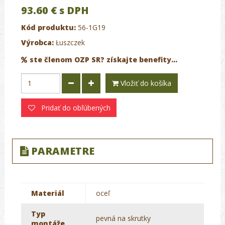
93.60 €
s DPH
Kód produktu:
56-1G19
Výrobca:
Łuszczek
ste členom OZP SR? získajte benefity...
Vložiť do košíka
Pridať do obľúbených
PARAMETRE
Materiál
oceľ
Typ
pevná na skrutky
montáže