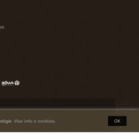
am
ológie.
Viac info o cookies.
OK