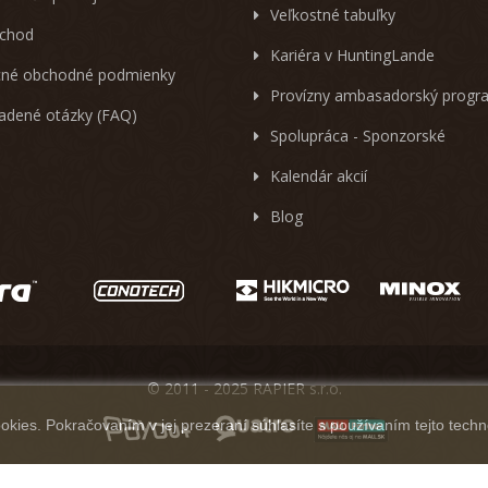
Veľkostné tabuľky
chod
Kariéra v HuntingLande
né obchodné podmienky
Provízny ambasadorský progr
ladené otázky (FAQ)
Spolupráca - Sponzorské
Kalendár akcií
Blog
© 2011 - 2025 RAPIER s.r.o.
kies. Pokračovaním v jej prezeraní súhlasíte s používaním tejto techn