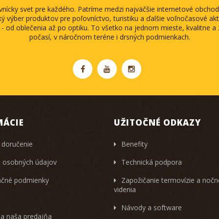
ovnícky svet pre každého. Patríme medzi najväčšie internetové obch
ký výber produktov pre poľovníctvo, turistiku a ďalšie voľnočasové akti
 - od oblečenia až po optiku. To všetko na jednom mieste, kvalitne 
počasí, v náročnom teréne i drsných podmienkach.
MÁCIE
UŽITOČNÉ ODKAZY
 doručenie
Benefity
 osobných údajov
Technická podpora
čné podmienky
Zapožičanie termovízie a noč
videnia
Návody a software
 a naša predajňa