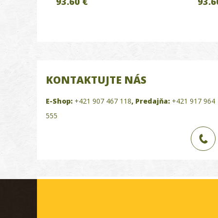
93.60 €
93.6
KONTAKTUJTE NÁS
E-Shop:
+421 907 467 118
,
Predajňa:
+421 917 964
555