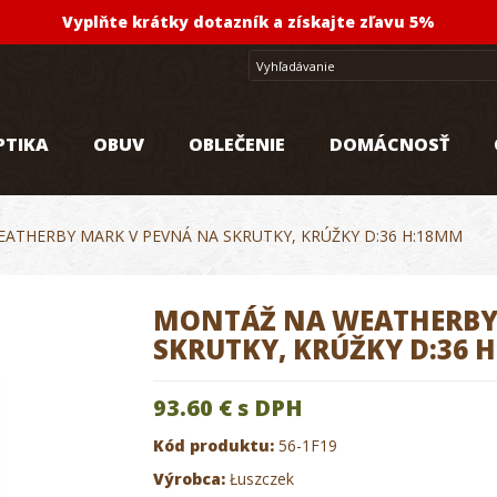
Vyplňte krátky dotazník a získajte zľavu 5%
PTIKA
OBUV
OBLEČENIE
DOMÁCNOSŤ
ATHERBY MARK V PEVNÁ NA SKRUTKY, KRÚŽKY D:36 H:18MM
MONTÁŽ NA WEATHERBY
SKRUTKY, KRÚŽKY D:36 
93.60 €
s DPH
Kód produktu:
56-1F19
Výrobca:
Łuszczek