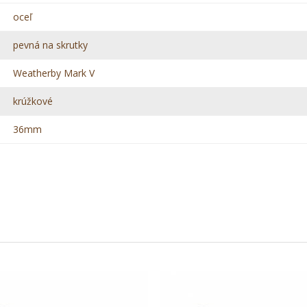
oceľ
pevná na skrutky
Weatherby Mark V
krúžkové
36mm