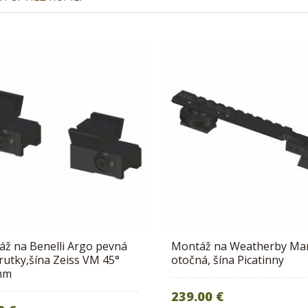
ž na Benelli Argo pevná
Montáž na Weatherby Ma
rutky,šína Zeiss VM 45°
otočná, šína Picatinny
mm
239.00 €