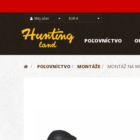
Môj účet
EUR €
POĽOVNÍCTVO
O
>
POĽOVNÍCTVO
>
MONTÁŽE
>
MONTÁŽ NA WE