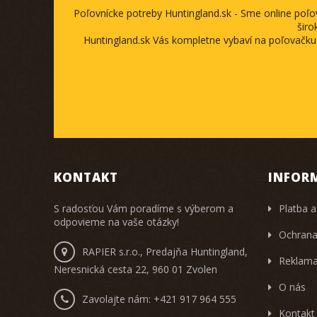
Poľovnícke potreby Huntingland.sk - Sme online poľ
širo
Huntingland.sk Vás kompletne vybaví na poľovačku
KONTAKT
INFOR
S radosťou Vám poradíme s výberom a
Platba a
odpovieme na vaše otázky!
Ochrana
RAPIER s.r.o., Predajňa Huntingland,
Reklama
Neresnická cesta 22, 960 01 Zvolen
O nás
Zavolajte nám:
+421 917 964 555
Kontakt