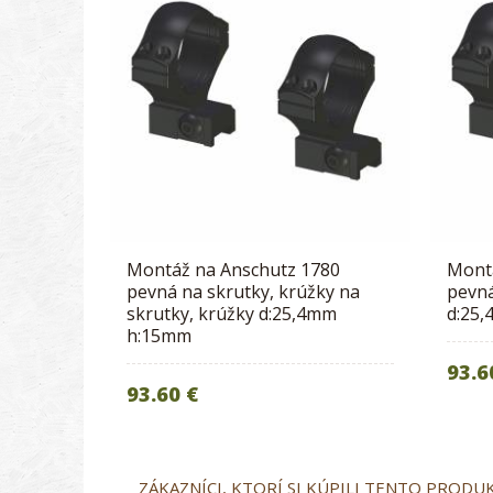
Montáž na Anschutz 1780
Mont
pevná na skrutky, krúžky na
pevná
skrutky, krúžky d:25,4mm
d:25
h:15mm
93.6
93.60 €
ZÁKAZNÍCI, KTORÍ SI KÚPILI TENTO PRODUKT