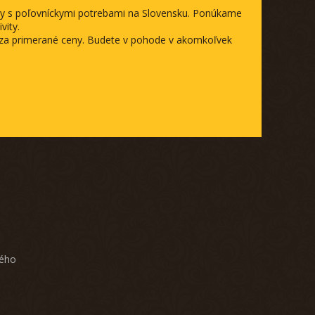
ody s poľovníckymi potrebami na Slovensku. Ponúkame
vity.
a za primerané ceny. Budete v pohode v akomkoľvek
ného