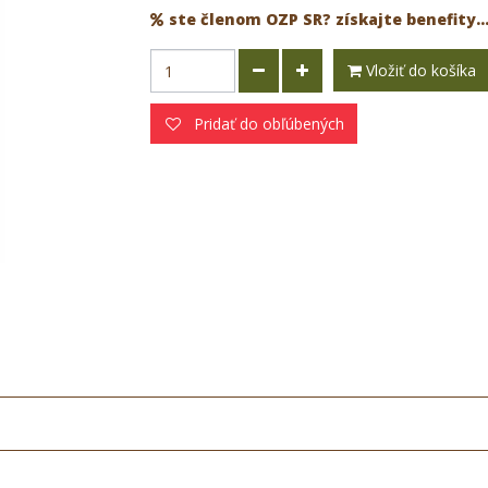
ste členom OZP SR? získajte benefity..
Vložiť do košíka
Pridať do obľúbených