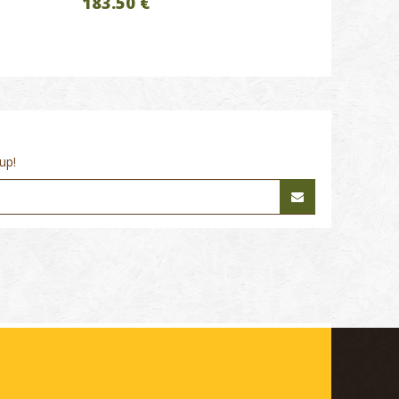
183.50 €
up!