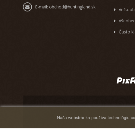
E-mail:
obchod@huntingland.sk
Veľkoob
Všeobec
Často k
Naša webstránka používa technológiu coo