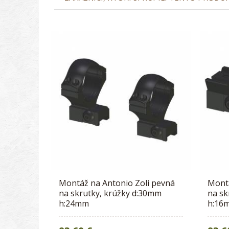
Montáž na Antonio Zoli pevná
Montá
na skrutky, krúžky d:30mm
na sk
h:24mm
h:16