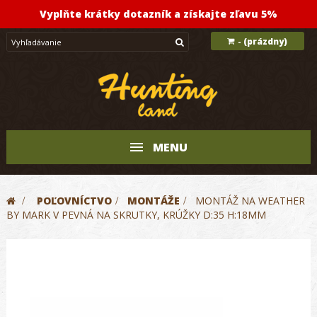
Vyplňte krátky dotazník a získajte zľavu 5%
(prázdny)
-
MENU
>
POĽOVNÍCTVO
>
MONTÁŽE
>
MONTÁŽ NA WEATHER
BY MARK V PEVNÁ NA SKRUTKY, KRÚŽKY D:35 H:18MM