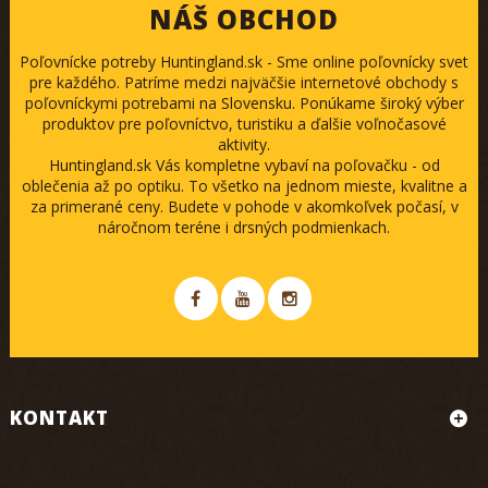
NÁŠ OBCHOD
Poľovnícke potreby Huntingland.sk - Sme online poľovnícky svet
pre každého. Patríme medzi najväčšie internetové obchody s
poľovníckymi potrebami na Slovensku. Ponúkame široký výber
produktov pre poľovníctvo, turistiku a ďalšie voľnočasové
aktivity.
Huntingland.sk Vás kompletne vybaví na poľovačku - od
oblečenia až po optiku. To všetko na jednom mieste, kvalitne a
za primerané ceny. Budete v pohode v akomkoľvek počasí, v
náročnom teréne i drsných podmienkach.
KONTAKT