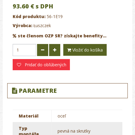
93.60 €
s DPH
Kód produktu:
56-1E19
Výrobca:
Łuszczek
ste členom OZP SR? získajte benefity...
Vložiť do košíka
Pridať do obľúbených
PARAMETRE
Materiál
oceľ
Typ
pevná na skrutky
montáže