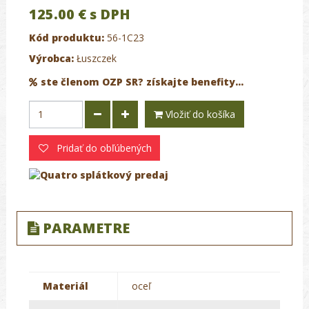
125.00 €
s DPH
Kód produktu:
56-1C23
Výrobca:
Łuszczek
ste členom OZP SR? získajte benefity...
Vložiť do košíka
Pridať do obľúbených
PARAMETRE
Materiál
oceľ