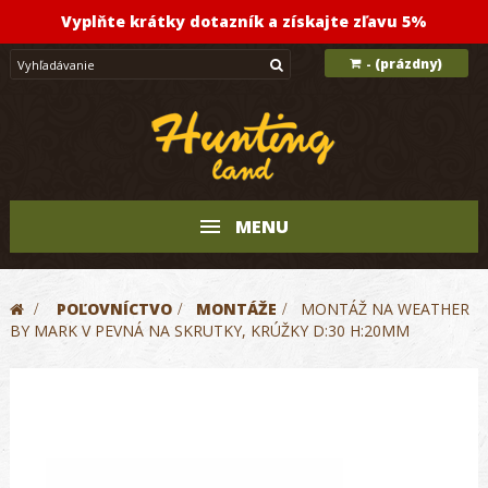
Vyplňte krátky dotazník a získajte zľavu 5%
(prázdny)
-
MENU
>
POĽOVNÍCTVO
>
MONTÁŽE
>
MONTÁŽ NA WEATHER
BY MARK V PEVNÁ NA SKRUTKY, KRÚŽKY D:30 H:20MM