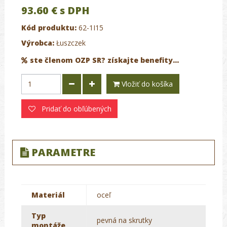
93.60 €
s DPH
Kód produktu:
62-1I15
Výrobca:
Łuszczek
ste členom OZP SR? získajte benefity...
Vložiť do košíka
Pridať do obľúbených
PARAMETRE
Materiál
oceľ
Typ
pevná na skrutky
montáže