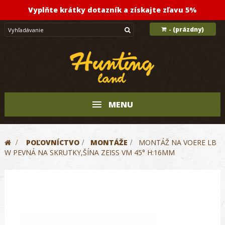
Vyplňte krátky dotazník a získajte zľavu 5%
(prázdny)
-
MENU
>
POĽOVNÍCTVO
>
MONTÁŽE
>
MONTÁŽ NA VOERE LB
W PEVNÁ NA SKRUTKY,ŠÍNA ZEISS VM 45° H:16MM