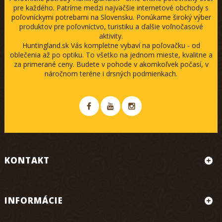
pre každého. Patríme medzi najväčšie internetové obchody s
poľovníckymi potrebami na Slovensku. Ponúkame široký výber
produktov pre poľovníctvo, turistiku a ďalšie voľnočasové
aktivity.
Huntingland.sk Vás kompletne vybaví na poľovačku - od
oblečenia až po optiku. To všetko na jednom mieste, kvalitne a
za primerané ceny. Budete v pohode v akomkoľvek počasí, v
náročnom teréne i drsných podmienkach.
KONTAKT
INFORMÁCIE