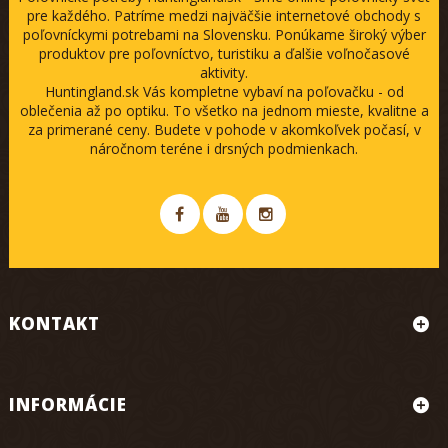
pre každého. Patríme medzi najväčšie internetové obchody s
poľovníckymi potrebami na Slovensku. Ponúkame široký výber
produktov pre poľovníctvo, turistiku a ďalšie voľnočasové
aktivity.
Huntingland.sk Vás kompletne vybaví na poľovačku - od
oblečenia až po optiku. To všetko na jednom mieste, kvalitne a
za primerané ceny. Budete v pohode v akomkoľvek počasí, v
náročnom teréne i drsných podmienkach.
KONTAKT
INFORMÁCIE