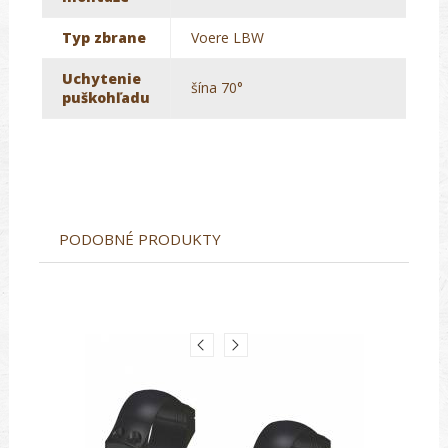
Typ zbrane
Voere LBW
Uchytenie
šína 70°
puškohľadu
PODOBNÉ PRODUKTY