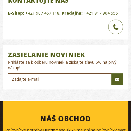
KONTAKTUJTE NÁS
E-Shop:
+421 907 467 118
,
Predajňa:
+421 917 964 555
ZASIELANIE NOVINIEK
Prihláste sa k odberu noviniek a získajte zľavu 5% na prvý
nákup!
NÁŠ OBCHOD
Poľovnícke potreby Huntingland.sk - Sme online poľovnícky svet