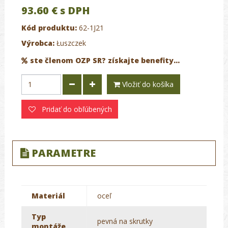
93.60 €
s DPH
Kód produktu:
62-1J21
Výrobca:
Łuszczek
ste členom OZP SR? získajte benefity...
Vložiť do košíka
Pridať do obľúbených
PARAMETRE
Materiál
oceľ
Typ
pevná na skrutky
montáže