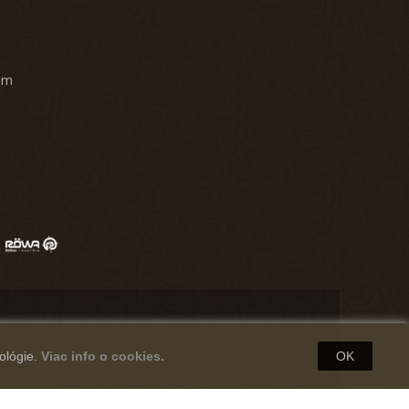
am
ológie.
Viac info o cookies.
OK