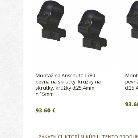
Montáž na Anschutz 1780
Mont
pevná na skrutky, krúžky na
pevná
skrutky, krúžky d:25,4mm
d:25
h:15mm
93.6
93.60 €
ZÁKAZNÍCI, KTORÍ SI KÚPILI TENTO PRODUKT