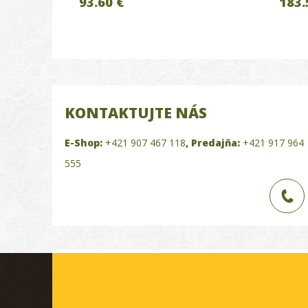
93.60 €
183.
KONTAKTUJTE NÁS
E-Shop:
+421 907 467 118
,
Predajňa:
+421 917 964
555