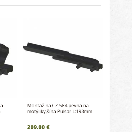
na
Montáž na CZ 584 pevná na
m
motýliky,šína Pulsar L:193mm
209.00 €