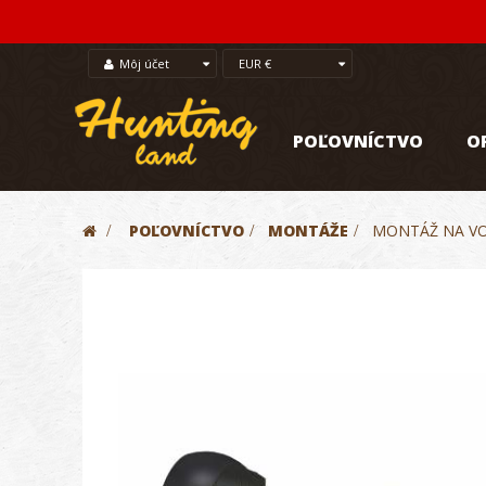
Môj účet
EUR €
POĽOVNÍCTVO
O
>
POĽOVNÍCTVO
>
MONTÁŽE
>
MONTÁŽ NA VO