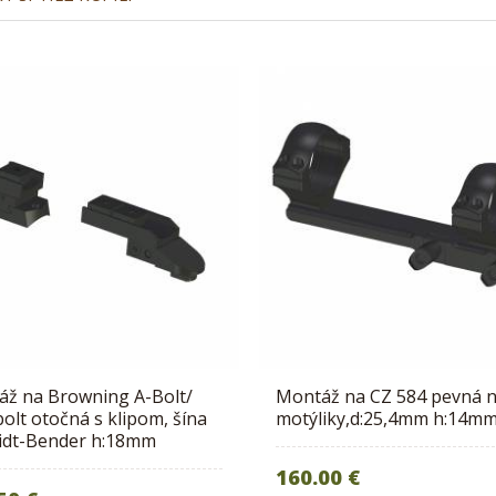
ž na Browning A-Bolt/
Montáž na CZ 584 pevná 
olt otočná s klipom, šína
motýliky,d:25,4mm h:14m
idt-Bender h:18mm
160.00 €