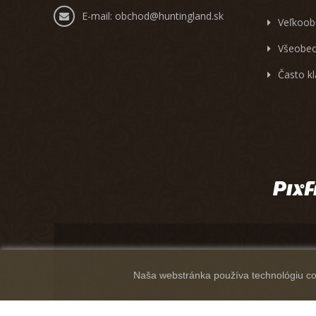
E-mail:
obchod@huntingland.sk
Veľkoob
Všeobec
Často k
Naša webstránka používa technológiu coo