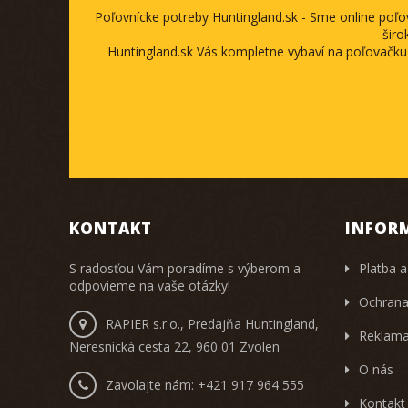
Poľovnícke potreby Huntingland.sk - Sme online poľ
širo
Huntingland.sk Vás kompletne vybaví na poľovačku
KONTAKT
INFOR
S radosťou Vám poradíme s výberom a
Platba a
odpovieme na vaše otázky!
Ochrana
RAPIER s.r.o., Predajňa Huntingland,
Reklama
Neresnická cesta 22, 960 01 Zvolen
O nás
Zavolajte nám:
+421 917 964 555
Kontakt