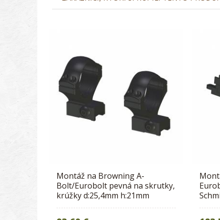
Montáž na Browning A-
Montá
Bolt/Eurobolt pevná na skrutky,
Eurob
krúžky d:25,4mm h:21mm
Schm