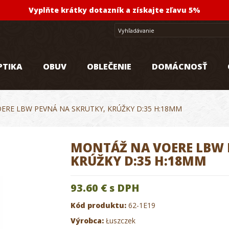
Vyplňte krátky dotazník a získajte zľavu 5%
PTIKA
OBUV
OBLEČENIE
DOMÁCNOSŤ
ERE LBW PEVNÁ NA SKRUTKY, KRÚŽKY D:35 H:18MM
MONTÁŽ NA VOERE LBW 
KRÚŽKY D:35 H:18MM
93.60 €
s DPH
Kód produktu:
62-1E19
Výrobca:
Łuszczek