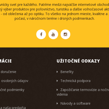
ovnícky svet pre každého. Patríme medzi najväčšie internetové obch
ký výber produktov pre poľovníctvo, turistiku a ďalšie voľnočasové akti
 - od oblečenia až po optiku. To všetko na jednom mieste, kvalitne 
počasí, v náročnom teréne i drsných podmienkach.
MÁCIE
UŽITOČNÉ ODKAZY
 doručenie
Benefity
 osobných údajov
Technická podpora
čné podmienky
Zapožičanie termovízie a noč
videnia
Návody a software
 a naša predajňa