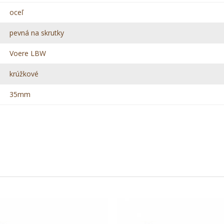
oceľ
pevná na skrutky
Voere LBW
krúžkové
35mm