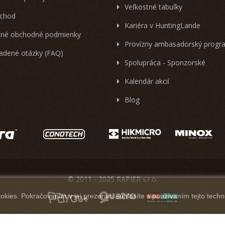
Veľkostné tabuľky
chod
Kariéra v HuntingLande
né obchodné podmienky
Provízny ambasadorský progr
ladené otázky (FAQ)
Spolupráca - Sponzorské
Kalendár akcií
Blog
© 2011 - 2025 RAPIER s.r.o.
kies. Pokračovaním v jej prezeraní súhlasíte s používaním tejto techn