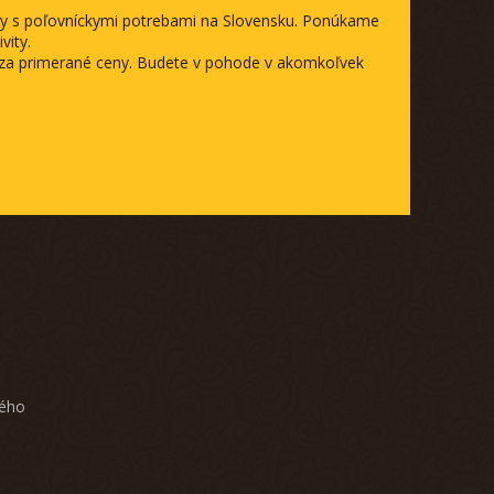
ody s poľovníckymi potrebami na Slovensku. Ponúkame
vity.
a za primerané ceny. Budete v pohode v akomkoľvek
ného