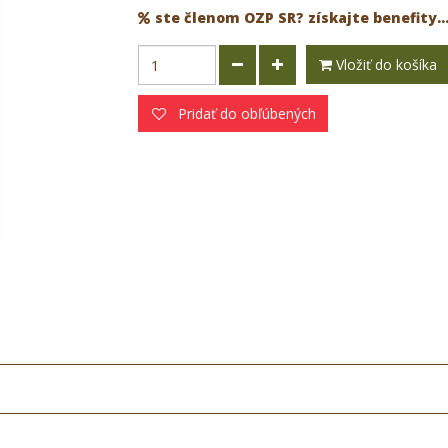
ste členom OZP SR? získajte benefity..
Vložiť do košíka
Pridať do obľúbených