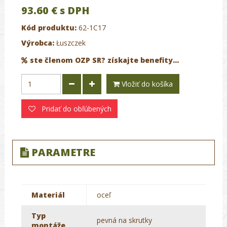
93.60 €
s DPH
Kód produktu:
62-1C17
Výrobca:
Łuszczek
ste členom OZP SR? získajte benefity...
Vložiť do košíka
Pridať do obľúbených
PARAMETRE
Materiál
oceľ
Typ
pevná na skrutky
montáže