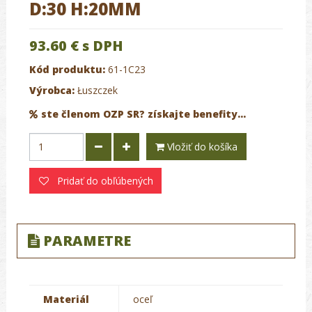
D:30 H:20MM
93.60 €
s DPH
Kód produktu:
61-1C23
Výrobca:
Łuszczek
ste členom OZP SR? získajte benefity...
Vložiť do košíka
Pridať do obľúbených
PARAMETRE
Materiál
oceľ