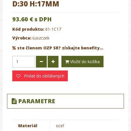
D:30 H:17MM
93.60 €
s DPH
Kód produktu:
61-1C17
Výrobca:
Łuszczek
ste členom OZP SR? získajte benefity...
Vložiť do košíka
Pridať do obľúbených
PARAMETRE
Materiál
oceľ