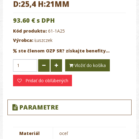
D:25,4 H:21MM
93.60 €
s DPH
Kód produktu:
61-1A25
Výrobca:
Łuszczek
ste členom OZP SR? získajte benefity...
Vložiť do košíka
Pridať do obľúbených
PARAMETRE
Materiál
oceľ