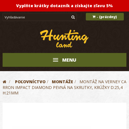
Vyplňte krátky dotazník a získajte zľavu 5%
(prázdny)
-
MENU
>
POĽOVNÍCTVO
>
MONTÁŽE
>
MONTÁŽ NA VERNEY CA
RRON IMPACT DIAMOND PEVNÁ NA SKRUTKY, KRÚŽKY D:25,4
H:21MM