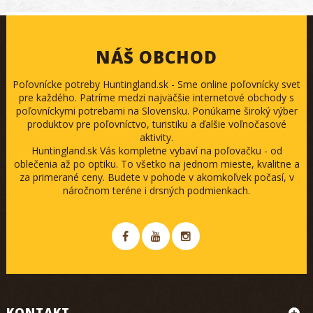
NÁŠ OBCHOD
Poľovnícke potreby Huntingland.sk - Sme online poľovnícky svet
pre každého. Patríme medzi najväčšie internetové obchody s
poľovníckymi potrebami na Slovensku. Ponúkame široký výber
produktov pre poľovníctvo, turistiku a ďalšie voľnočasové
aktivity.
Huntingland.sk Vás kompletne vybaví na poľovačku - od
oblečenia až po optiku. To všetko na jednom mieste, kvalitne a
za primerané ceny. Budete v pohode v akomkoľvek počasí, v
náročnom teréne i drsných podmienkach.
KONTAKT