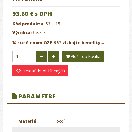
93.60 €
s DPH
Kód produktu:
53-1J15
Výrobca:
Łuszczek
ste členom OZP SR? získajte benefity...
Vložiť do košíka
Pridať do obľúbených
PARAMETRE
Materiál
oceľ