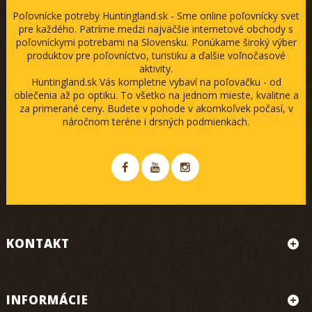
Poľovnícke potreby Huntingland.sk - Sme online poľovnícky svet
pre každého. Patríme medzi najväčšie internetové obchody s
poľovníckymi potrebami na Slovensku. Ponúkame široký výber
produktov pre poľovníctvo, turistiku a ďalšie voľnočasové
aktivity.
Huntingland.sk Vás kompletne vybaví na poľovačku - od
oblečenia až po optiku. To všetko na jednom mieste, kvalitne a
za primerané ceny. Budete v pohode v akomkoľvek počasí, v
náročnom teréne i drsných podmienkach.
KONTAKT
INFORMÁCIE