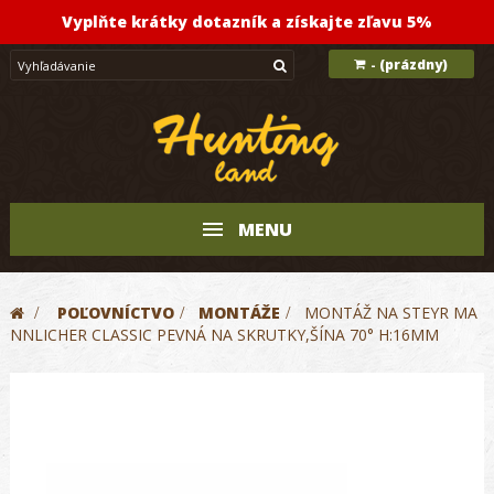
Vyplňte krátky dotazník a získajte zľavu 5%
(prázdny)
-
MENU
>
POĽOVNÍCTVO
>
MONTÁŽE
>
MONTÁŽ NA STEYR MA
NNLICHER CLASSIC PEVNÁ NA SKRUTKY,ŠÍNA 70° H:16MM