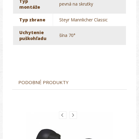
Typ
pevná na skrutky
montáže
Typ zbrane
Steyr Mannlicher Classic
Uchytenie
šína 70°
puškohľadu
PODOBNÉ PRODUKTY