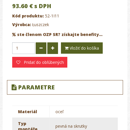
93.60 €
s DPH
Kód produktu:
52-1I11
Výrobca:
Łuszczek
ste členom OZP SR? získajte benefity...
Vložiť do košíka
Pridať do obľúbených
PARAMETRE
Materiál
oceľ
Typ
pevná na skrutky
montáže