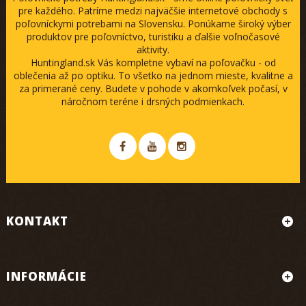
pre každého. Patríme medzi najväčšie internetové obchody s
poľovníckymi potrebami na Slovensku. Ponúkame široký výber
produktov pre poľovníctvo, turistiku a ďalšie voľnočasové
aktivity.
Huntingland.sk Vás kompletne vybaví na poľovačku - od
oblečenia až po optiku. To všetko na jednom mieste, kvalitne a
za primerané ceny. Budete v pohode v akomkoľvek počasí, v
náročnom teréne i drsných podmienkach.
KONTAKT
INFORMÁCIE