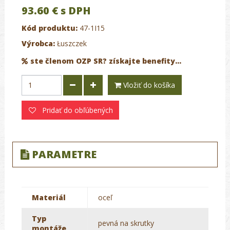
93.60 €
s DPH
Kód produktu:
47-1I15
Výrobca:
Łuszczek
ste členom OZP SR? získajte benefity...
Vložiť do košíka
Pridať do obľúbených
PARAMETRE
Materiál
oceľ
Typ
pevná na skrutky
montáže