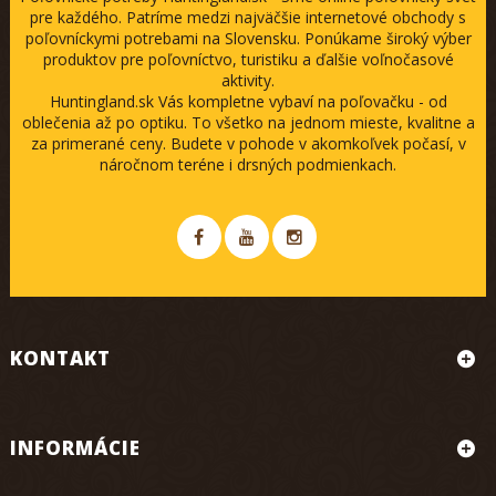
pre každého. Patríme medzi najväčšie internetové obchody s
poľovníckymi potrebami na Slovensku. Ponúkame široký výber
produktov pre poľovníctvo, turistiku a ďalšie voľnočasové
aktivity.
Huntingland.sk Vás kompletne vybaví na poľovačku - od
oblečenia až po optiku. To všetko na jednom mieste, kvalitne a
za primerané ceny. Budete v pohode v akomkoľvek počasí, v
náročnom teréne i drsných podmienkach.
KONTAKT
INFORMÁCIE