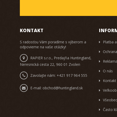
KONTAKT
INFOR
S radosťou Vám poradíme s výberom a
Platba a
odpovieme na vaše otázky!
Ochrana
RAPIER s.r.o., Predajňa Huntingland,
Reklama
Neresnická cesta 22, 960 01 Zvolen
O nás
Zavolajte nám:
+421 917 964 555
Kontakt
E-mail:
obchod@huntingland.sk
Veľkoob
Všeobec
Často k