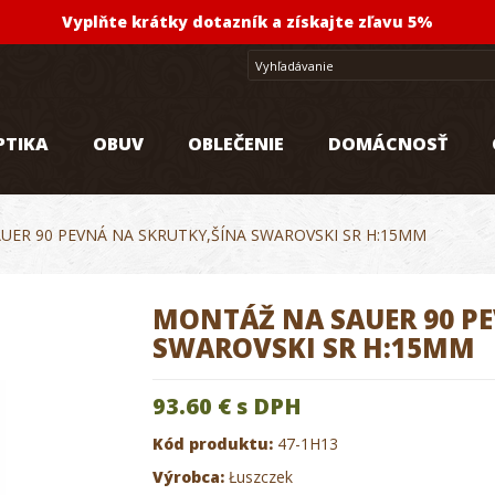
Vyplňte krátky dotazník a získajte zľavu 5%
PTIKA
OBUV
OBLEČENIE
DOMÁCNOSŤ
UER 90 PEVNÁ NA SKRUTKY,ŠÍNA SWAROVSKI SR H:15MM
MONTÁŽ NA SAUER 90 P
SWAROVSKI SR H:15MM
93.60 €
s DPH
Kód produktu:
47-1H13
Výrobca:
Łuszczek