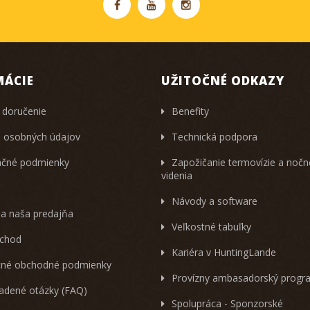
MÁCIE
UŽITOČNÉ ODKAZY
 doručenie
Benefity
 osobných údajov
Technická podpora
čné podmienky
Zapožičanie termovízie a noč
videnia
Návody a software
 a naša predajňa
Veľkostné tabuľky
chod
Kariéra v HuntingLande
né obchodné podmienky
Provízny ambasadorský progr
ladené otázky (FAQ)
Spolupráca - Sponzorské