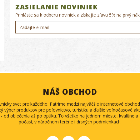
ZASIELANIE NOVINIEK
Prihláste sa k odberu noviniek a získajte zľavu 5% na prvý nák
NÁŠ OBCHOD
ovnícky svet pre každého. Patríme medzi najväčšie internetové obch
ký výber produktov pre poľovníctvo, turistiku a ďalšie voľnočasové akti
 - od oblečenia až po optiku. To všetko na jednom mieste, kvalitne 
počasí, v náročnom teréne i drsných podmienkach.