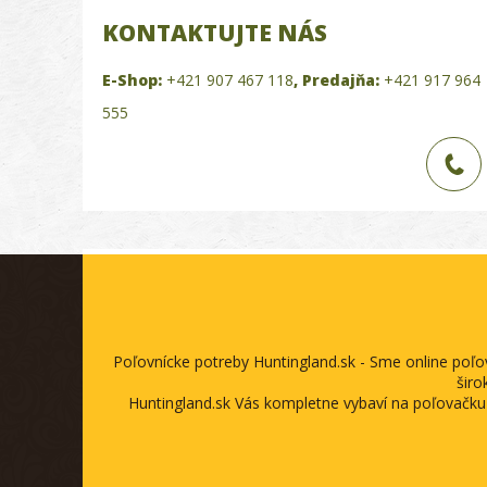
KONTAKTUJTE NÁS
E-Shop:
+421 907 467 118
,
Predajňa:
+421 917 964
555
Poľovnícke potreby Huntingland.sk - Sme online poľ
širo
Huntingland.sk Vás kompletne vybaví na poľovačku