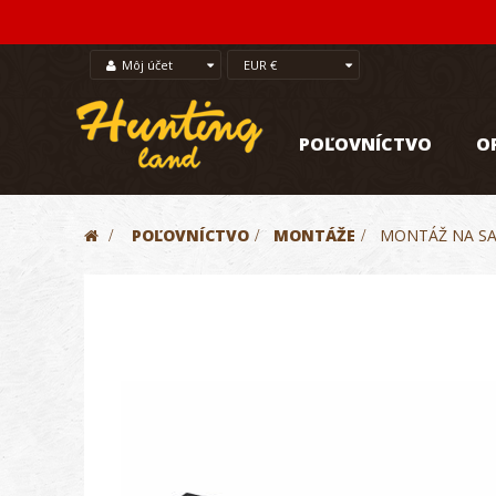
Môj účet
EUR €
POĽOVNÍCTVO
O
>
POĽOVNÍCTVO
>
MONTÁŽE
>
MONTÁŽ NA SA