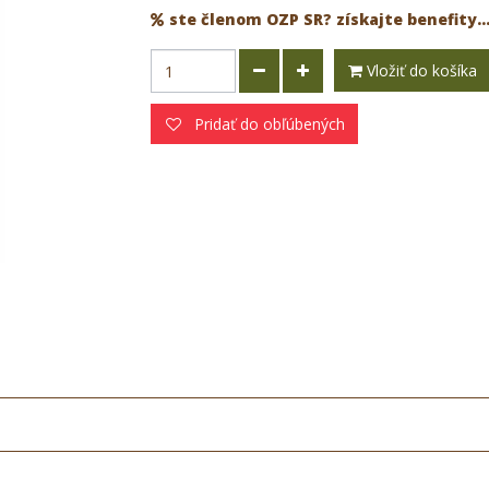
ste členom OZP SR? získajte benefity..
Vložiť do košíka
Pridať do obľúbených