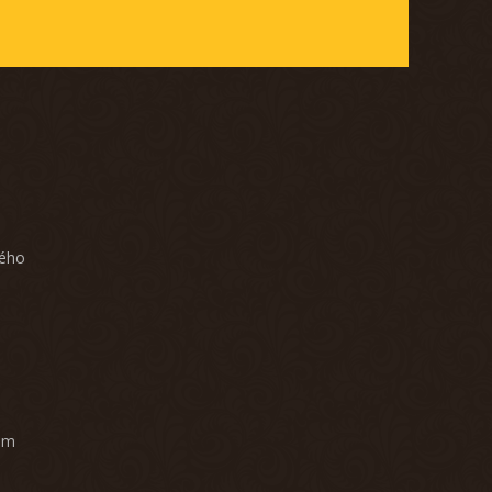
ného
am