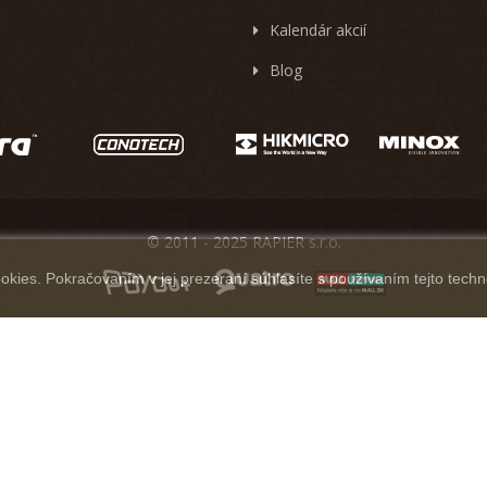
Kalendár akcií
Blog
© 2011 - 2025 RAPIER s.r.o.
kies. Pokračovaním v jej prezeraní súhlasíte s používaním tejto techn