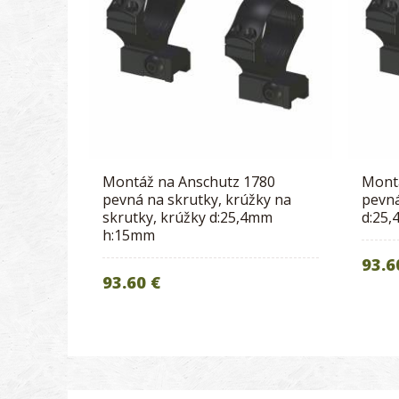
Montáž na Anschutz 1780
Mont
pevná na skrutky, krúžky na
pevná
skrutky, krúžky d:25,4mm
d:25
h:15mm
93.6
93.60 €