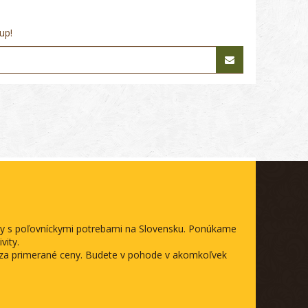
up!
ody s poľovníckymi potrebami na Slovensku. Ponúkame
vity.
a za primerané ceny. Budete v pohode v akomkoľvek