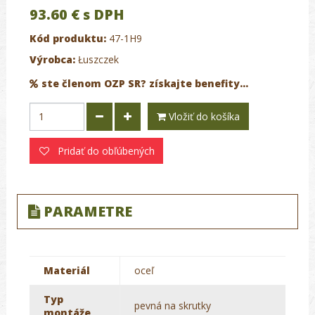
93.60 €
s DPH
Kód produktu:
47-1H9
Výrobca:
Łuszczek
ste členom OZP SR? získajte benefity...
Vložiť do košíka
Pridať do obľúbených
PARAMETRE
Materiál
oceľ
Typ
pevná na skrutky
montáže