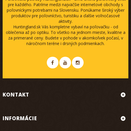
pre každého. Patríme medzi najväčšie internetové obchody s
poľovníckymi potrebami na Slovensku. Ponúkame široký výber
produktov pre poľovníctvo, turistiku a ďalšie voľnočasové
aktivity.
Huntingland.sk Vás kompletne vybaví na poľovačku - od
oblečenia až po optiku. To všetko na jednom mieste, kvalitne a
za primerané ceny. Budete v pohode v akomkoľvek počasí, v
náročnom teréne i drsných podmienkach.
KONTAKT
INFORMÁCIE