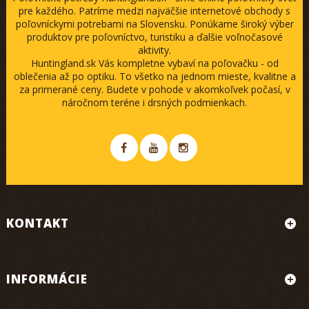
pre každého. Patríme medzi najväčšie internetové obchody s
poľovníckymi potrebami na Slovensku. Ponúkame široký výber
produktov pre poľovníctvo, turistiku a ďalšie voľnočasové
aktivity.
Huntingland.sk Vás kompletne vybaví na poľovačku - od
oblečenia až po optiku. To všetko na jednom mieste, kvalitne a
za primerané ceny. Budete v pohode v akomkoľvek počasí, v
náročnom teréne i drsných podmienkach.
KONTAKT
INFORMÁCIE