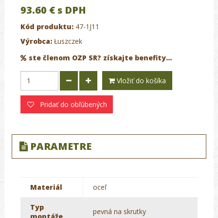
93.60 €
s DPH
Kód produktu:
47-1J11
Výrobca:
Łuszczek
ste členom OZP SR? získajte benefity...
Vložiť do košíka
Pridať do obľúbených
PARAMETRE
Materiál
oceľ
Typ
pevná na skrutky
montáže