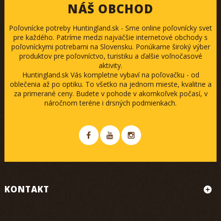
NÁŠ OBCHOD
Poľovnícke potreby Huntingland.sk - Sme online poľovnícky svet
pre každého. Patríme medzi najväčšie internetové obchody s
poľovníckymi potrebami na Slovensku. Ponúkame široký výber
produktov pre poľovníctvo, turistiku a ďalšie voľnočasové
aktivity.
Huntingland.sk Vás kompletne vybaví na poľovačku - od
oblečenia až po optiku. To všetko na jednom mieste, kvalitne a
za primerané ceny. Budete v pohode v akomkoľvek počasí, v
náročnom teréne i drsných podmienkach.
KONTAKT