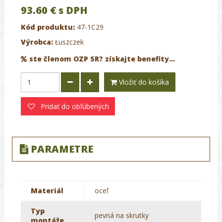
93.60 €
s DPH
Kód produktu:
47-1C29
Výrobca:
Łuszczek
ste členom OZP SR? získajte benefity...
Vložiť do košíka
Pridať do obľúbených
PARAMETRE
Materiál
oceľ
Typ
pevná na skrutky
montáže