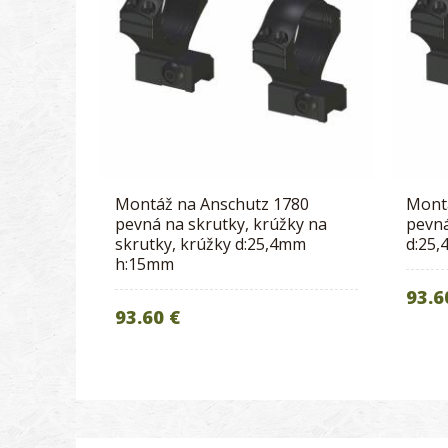
Montáž na Anschutz 1780
Mont
pevná na skrutky, krúžky na
pevná
skrutky, krúžky d:25,4mm
d:25
h:15mm
93.6
93.60 €