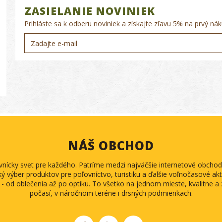
ZASIELANIE NOVINIEK
Prihláste sa k odberu noviniek a získajte zľavu 5% na prvý nák
NÁŠ OBCHOD
ovnícky svet pre každého. Patríme medzi najväčšie internetové obch
ký výber produktov pre poľovníctvo, turistiku a ďalšie voľnočasové akti
 - od oblečenia až po optiku. To všetko na jednom mieste, kvalitne 
počasí, v náročnom teréne i drsných podmienkach.