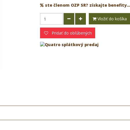
ste členom OZP SR? získajte benefity..
Vložiť do košíka
Pridať do obľúbených