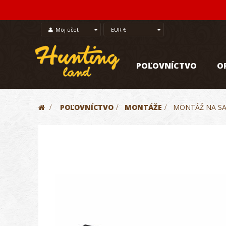
Môj účet
EUR €
POĽOVNÍCTVO
O
>
POĽOVNÍCTVO
>
MONTÁŽE
>
MONTÁŽ NA SA