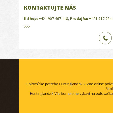
KONTAKTUJTE NÁS
E-Shop:
+421 907 467 118
,
Predajňa:
+421 917 964
555
Poľovnícke potreby Huntingland.sk - Sme online poľ
širo
Huntingland.sk Vás kompletne vybaví na poľovačku