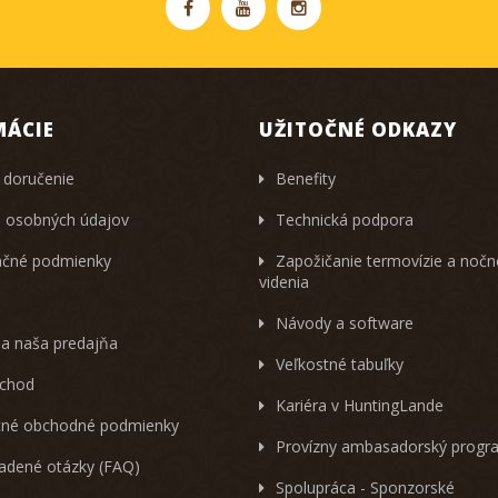
MÁCIE
UŽITOČNÉ ODKAZY
 doručenie
Benefity
 osobných údajov
Technická podpora
čné podmienky
Zapožičanie termovízie a noč
videnia
Návody a software
 a naša predajňa
Veľkostné tabuľky
chod
Kariéra v HuntingLande
né obchodné podmienky
Provízny ambasadorský progr
ladené otázky (FAQ)
Spolupráca - Sponzorské