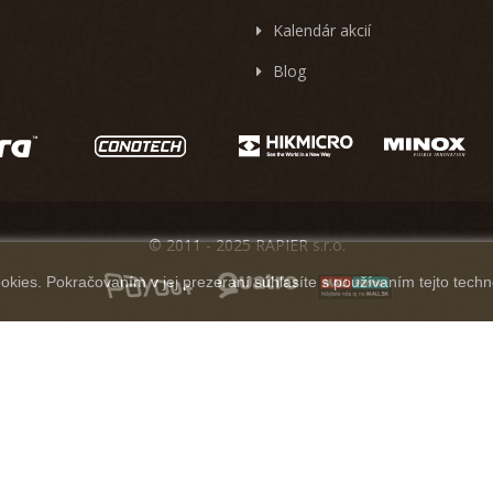
Kalendár akcií
Blog
© 2011 - 2025 RAPIER s.r.o.
kies. Pokračovaním v jej prezeraní súhlasíte s používaním tejto techn