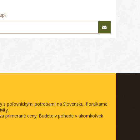
up!
ody s poľovníckymi potrebami na Slovensku. Ponúkame
vity.
a za primerané ceny. Budete v pohode v akomkoľvek