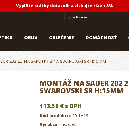
Vyplňte krátky dotazník a získajte zľavu 5%
PTIKA
OBUV
OBLEČENIE
DOMÁCNOSŤ
UER 202 2D NA SKRUTKY,ŠÍNA SWAROVSKI SR H:15MM
MONTÁŽ NA SAUER 202 2
SWAROVSKI SR H:15MM
113.50 €
s DPH
Kód produktu:
50-1H13
Výrobca:
Łuszczek