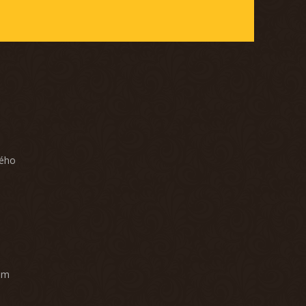
ného
am