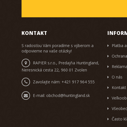
KONTAKT
INFOR
S radosťou Vám poradíme s výberom a
Platba a
odpovieme na vaše otázky!
Ochrana
RAPIER s.r.o., Predajňa Huntingland,
Reklama
Neresnická cesta 22, 960 01 Zvolen
O nás
Zavolajte nám:
+421 917 964 555
Kontakt
E-mail:
obchod@huntingland.sk
Veľkoob
Všeobec
Často k