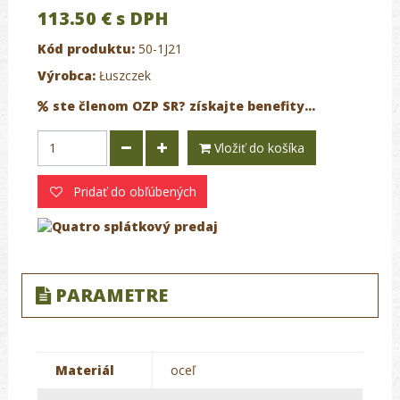
113.50 €
s DPH
Kód produktu:
50-1J21
Výrobca:
Łuszczek
ste členom OZP SR? získajte benefity...
Vložiť do košíka
Pridať do obľúbených
PARAMETRE
Materiál
oceľ