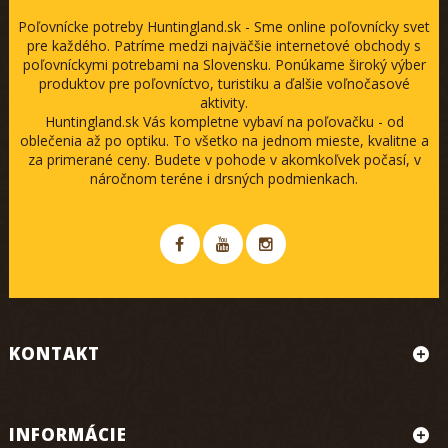
Poľovnícke potreby Huntingland.sk - Sme online poľovnícky svet
pre každého. Patríme medzi najväčšie internetové obchody s
poľovníckymi potrebami na Slovensku. Ponúkame široký výber
produktov pre poľovníctvo, turistiku a ďalšie voľnočasové
aktivity.
Huntingland.sk Vás kompletne vybaví na poľovačku - od
oblečenia až po optiku. To všetko na jednom mieste, kvalitne a
za primerané ceny. Budete v pohode v akomkoľvek počasí, v
náročnom teréne i drsných podmienkach.
KONTAKT
INFORMÁCIE