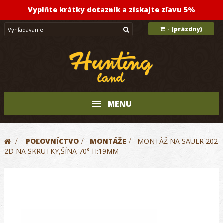
Vyplňte krátky dotazník a získajte zľavu 5%
(prázdny)
-
MENU
>
POĽOVNÍCTVO
>
MONTÁŽE
>
MONTÁŽ NA SAUER 202
2D NA SKRUTKY,ŠÍNA 70° H:19MM