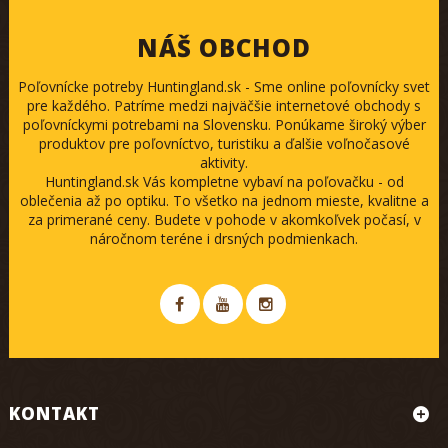
NÁŠ OBCHOD
Poľovnícke potreby Huntingland.sk - Sme online poľovnícky svet
pre každého. Patríme medzi najväčšie internetové obchody s
poľovníckymi potrebami na Slovensku. Ponúkame široký výber
produktov pre poľovníctvo, turistiku a ďalšie voľnočasové
aktivity.
Huntingland.sk Vás kompletne vybaví na poľovačku - od
oblečenia až po optiku. To všetko na jednom mieste, kvalitne a
za primerané ceny. Budete v pohode v akomkoľvek počasí, v
náročnom teréne i drsných podmienkach.
KONTAKT