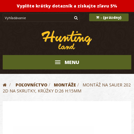
Vyplňte krátky dotazník a získajte zľavu 5%
(prázdny)
-
MENU
>
POĽOVNÍCTVO
>
MONTÁŽE
>
MONTÁŽ NA SAUER 202
2D NA SKRUTKY, KRÚŽKY D:26 H:15MM