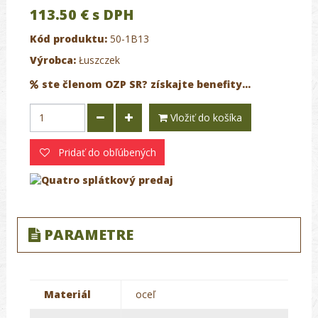
113.50 €
s DPH
Kód produktu:
50-1B13
Výrobca:
Łuszczek
ste členom OZP SR? získajte benefity...
Vložiť do košíka
Pridať do obľúbených
PARAMETRE
Materiál
oceľ