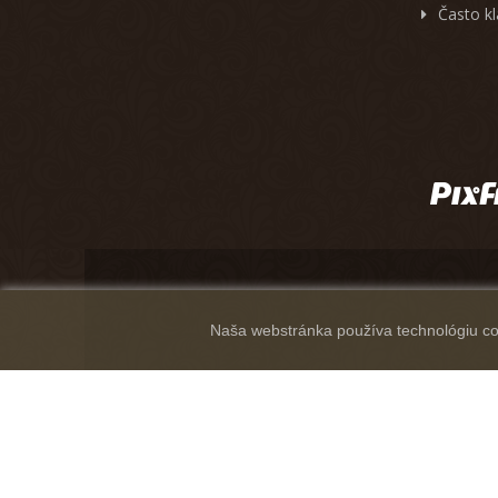
Často k
Naša webstránka používa technológiu coo