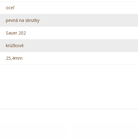
oceľ
pevná na skrutky
Sauer 202
krúžkové
25,4mm