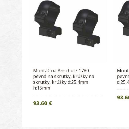
Montáž na Anschutz 1780
Mont
pevná na skrutky, krúžky na
pevná
skrutky, krúžky d:25,4mm
d:25
h:15mm
93.6
93.60 €