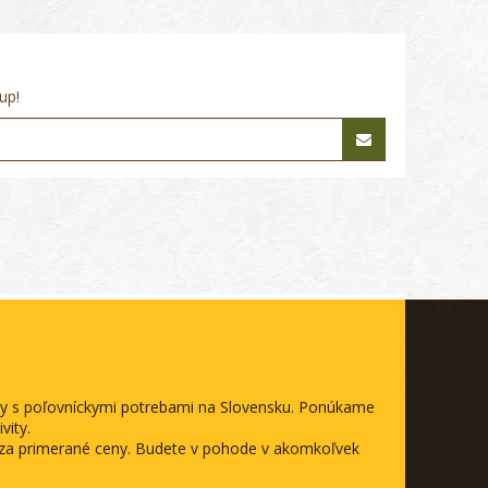
up!
ody s poľovníckymi potrebami na Slovensku. Ponúkame
vity.
a za primerané ceny. Budete v pohode v akomkoľvek