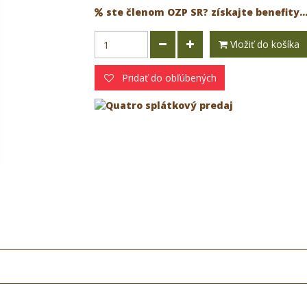
ste členom OZP SR? získajte benefity..
Vložiť do košíka
Pridať do obľúbených