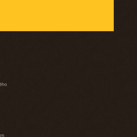
ného
am