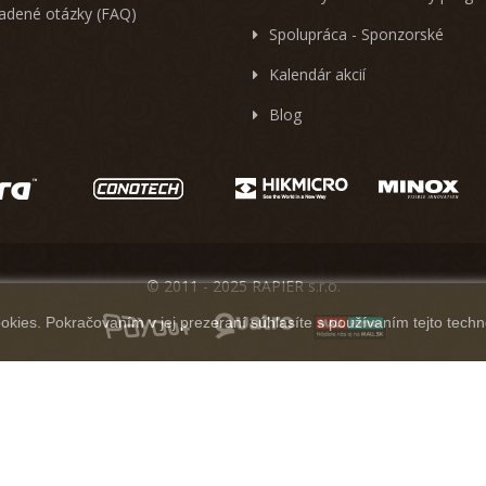
ladené otázky (FAQ)
Spolupráca - Sponzorské
Kalendár akcií
Blog
© 2011 - 2025 RAPIER s.r.o.
kies. Pokračovaním v jej prezeraní súhlasíte s používaním tejto techn