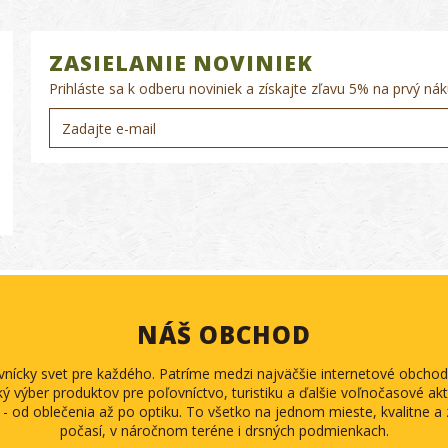
ZASIELANIE NOVINIEK
Prihláste sa k odberu noviniek a získajte zľavu 5% na prvý nák
NÁŠ OBCHOD
ovnícky svet pre každého. Patríme medzi najväčšie internetové obch
ký výber produktov pre poľovníctvo, turistiku a ďalšie voľnočasové akti
 - od oblečenia až po optiku. To všetko na jednom mieste, kvalitne 
počasí, v náročnom teréne i drsných podmienkach.