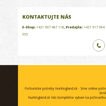
KONTAKTUJTE NÁS
E-Shop:
+421 907 467 118
,
Predajňa:
+421 917 964
555
Poľovnícke potreby Huntingland.sk - Sme online poľ
širo
Huntingland.sk Vás kompletne vybaví na poľovačku