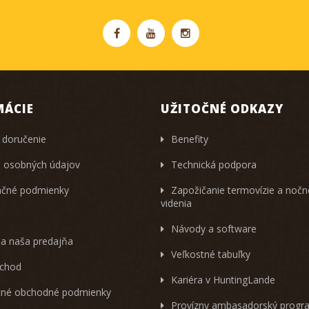
MÁCIE
UŽITOČNÉ ODKAZY
 doručenie
Benefity
 osobných údajov
Technická podpora
čné podmienky
Zapožičanie termovízie a noč
videnia
Návody a software
 a naša predajňa
Veľkostné tabuľky
chod
Kariéra v HuntingLande
né obchodné podmienky
Provízny ambasadorský progr