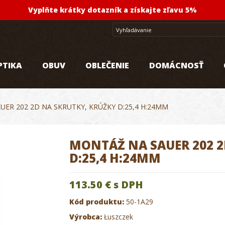
Vyplňte krátky dotazník a získajte zľavu 5%
PTIKA
OBUV
OBLEČENIE
DOMÁCNOSŤ
ER 202 2D NA SKRUTKY, KRÚŽKY D:25,4 H:24MM
MONTÁŽ NA SAUER 202 2
D:25,4 H:24MM
113.50 €
s DPH
Kód produktu:
50-1A29
Výrobca:
Łuszczek