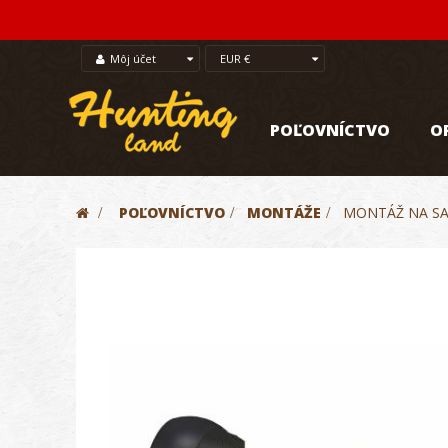
Môj účet
EUR €
POĽOVNÍCTVO
O
>
POĽOVNÍCTVO
>
MONTÁŽE
>
MONTÁŽ NA SAU