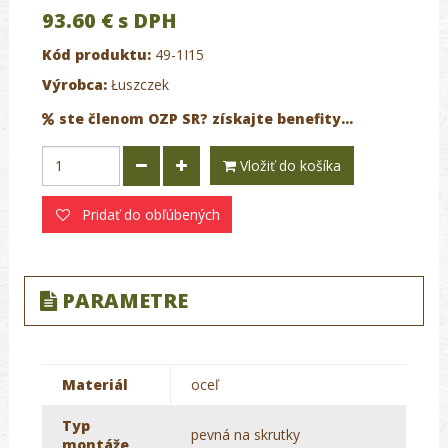
93.60 €
s DPH
Kód produktu:
49-1I15
Výrobca:
Łuszczek
ste členom OZP SR? získajte benefity...
Vložiť do košíka
Pridať do obľúbených
PARAMETRE
Materiál
oceľ
Typ
pevná na skrutky
montáže