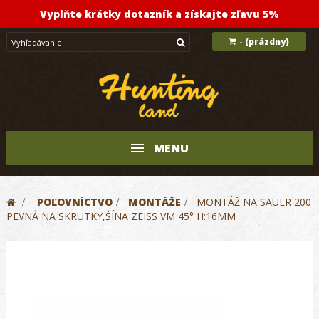
Vyplňte krátky dotazník a získajte zľavu 5%
(prázdny)
-
MENU
>
POĽOVNÍCTVO
>
MONTÁŽE
>
MONTÁŽ NA SAUER 200
PEVNÁ NA SKRUTKY,ŠÍNA ZEISS VM 45° H:16MM