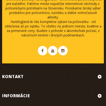
pre každého. Patríme medzi najväčšie internetové obchody s
poľovníckymi potrebami na Slovensku. Ponúkame široký výber
produktov pre poľovníctvo, turistiku a ďalšie voľnočasové
aktivity.
Huntingland.sk Vás kompletne vybaví na poľovačku - od
oblečenia až po optiku. To všetko na jednom mieste, kvalitne a
za primerané ceny. Budete v pohode v akomkoľvek počasí, v
náročnom teréne i drsných podmienkach.
KONTAKT
INFORMÁCIE