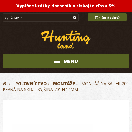
Vyplňte krátky dotazník a získajte zľavu 5%
(prázdny)
-
MENU
>
POĽOVNÍCTVO
>
MONTÁŽE
>
MONTÁŽ NA SAUER 200
PEVNÁ NA SKRUTKY,ŠÍNA 70° H:14MM