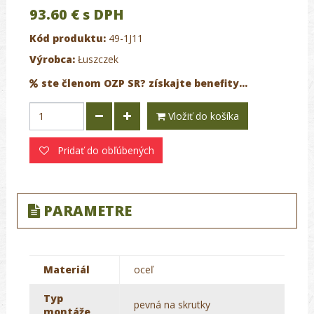
93.60 €
s DPH
Kód produktu:
49-1J11
Výrobca:
Łuszczek
ste členom OZP SR? získajte benefity...
Vložiť do košíka
Pridať do obľúbených
PARAMETRE
Materiál
oceľ
Typ
pevná na skrutky
montáže