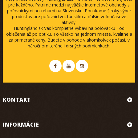
pre každého. Patríme medzi najväčšie internetové obchody s
poľovníckymi potrebami na Slovensku. Ponúkame široký výber
produktov pre poľovníctvo, turistiku a ďalšie voľnočasové
aktivity.
Huntingland.sk Vás kompletne vybaví na poľovačku - od
oblečenia až po optiku. To všetko na jednom mieste, kvalitne a
za primerané ceny. Budete v pohode v akomkoľvek počasí, v
náročnom teréne i drsných podmienkach.
KONTAKT
INFORMÁCIE