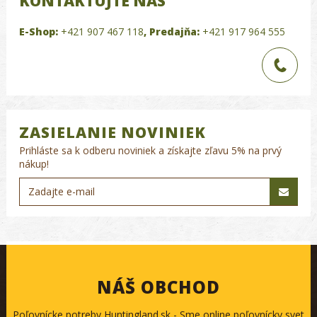
KONTAKTUJTE NÁS
E-Shop:
+421 907 467 118
,
Predajňa:
+421 917 964 555
ZASIELANIE NOVINIEK
Prihláste sa k odberu noviniek a získajte zľavu 5% na prvý
nákup!
NÁŠ OBCHOD
Poľovnícke potreby Huntingland.sk - Sme online poľovnícky svet