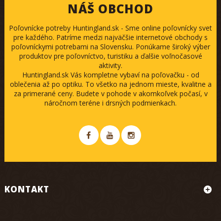
NÁŠ OBCHOD
Poľovnícke potreby Huntingland.sk - Sme online poľovnícky svet
pre každého. Patríme medzi najväčšie internetové obchody s
poľovníckymi potrebami na Slovensku. Ponúkame široký výber
produktov pre poľovníctvo, turistiku a ďalšie voľnočasové
aktivity.
Huntingland.sk Vás kompletne vybaví na poľovačku - od
oblečenia až po optiku. To všetko na jednom mieste, kvalitne a
za primerané ceny. Budete v pohode v akomkoľvek počasí, v
náročnom teréne i drsných podmienkach.
KONTAKT