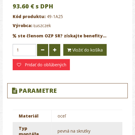
93.60 €
s DPH
Kód produktu:
49-1A25
Výrobca:
Łuszczek
ste členom OZP SR? získajte benefity...
Vložiť do košíka
Pridať do obľúbených
PARAMETRE
Materiál
oceľ
Typ
pevná na skrutky
montáže