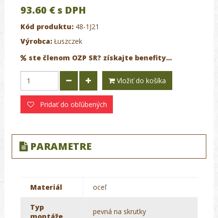
93.60 €
s DPH
Kód produktu:
48-1J21
Výrobca:
Łuszczek
ste členom OZP SR? získajte benefity...
Vložiť do košíka
Pridať do obľúbených
PARAMETRE
Materiál
oceľ
Typ
pevná na skrutky
montáže