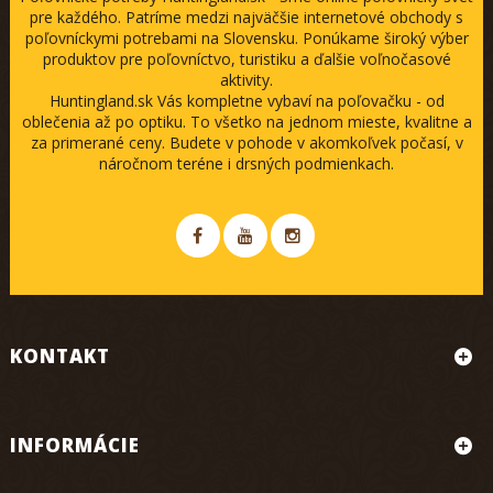
pre každého. Patríme medzi najväčšie internetové obchody s
poľovníckymi potrebami na Slovensku. Ponúkame široký výber
produktov pre poľovníctvo, turistiku a ďalšie voľnočasové
aktivity.
Huntingland.sk Vás kompletne vybaví na poľovačku - od
oblečenia až po optiku. To všetko na jednom mieste, kvalitne a
za primerané ceny. Budete v pohode v akomkoľvek počasí, v
náročnom teréne i drsných podmienkach.
KONTAKT
INFORMÁCIE