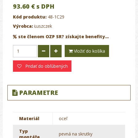
93.60 €
s DPH
Kód produktu:
48-1C29
Výrobca:
Łuszczek
ste členom OZP SR? získajte benefity...
Vložiť do košíka
Pridať do obľúbených
PARAMETRE
Materiál
oceľ
Typ
pevná na skrutky
montáže