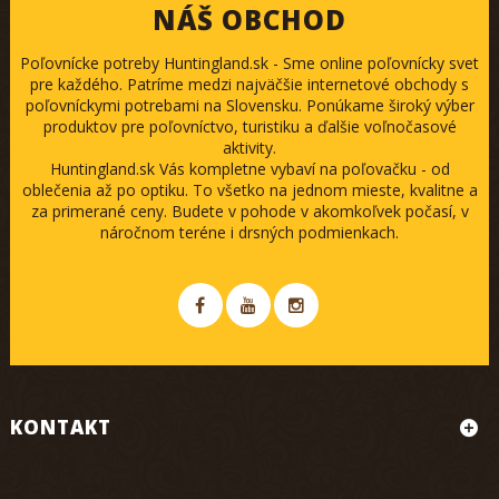
NÁŠ OBCHOD
Poľovnícke potreby Huntingland.sk - Sme online poľovnícky svet
pre každého. Patríme medzi najväčšie internetové obchody s
poľovníckymi potrebami na Slovensku. Ponúkame široký výber
produktov pre poľovníctvo, turistiku a ďalšie voľnočasové
aktivity.
Huntingland.sk Vás kompletne vybaví na poľovačku - od
oblečenia až po optiku. To všetko na jednom mieste, kvalitne a
za primerané ceny. Budete v pohode v akomkoľvek počasí, v
náročnom teréne i drsných podmienkach.
KONTAKT