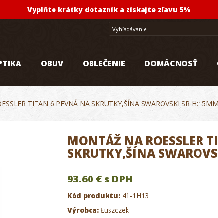
Vyplňte krátky dotazník a získajte zľavu 5%
PTIKA
OBUV
OBLEČENIE
DOMÁCNOSŤ
ESSLER TITAN 6 PEVNÁ NA SKRUTKY,ŠÍNA SWAROVSKI SR H:15M
MONTÁŽ NA ROESSLER TI
SKRUTKY,ŠÍNA SWAROVS
93.60 €
s DPH
Kód produktu:
41-1H13
Výrobca:
Łuszczek