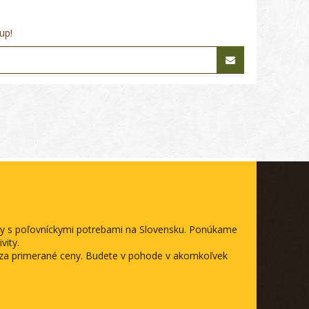
up!
ody s poľovníckymi potrebami na Slovensku. Ponúkame
vity.
a za primerané ceny. Budete v pohode v akomkoľvek