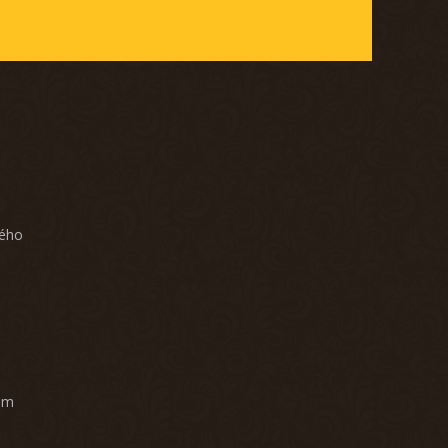
ného
am