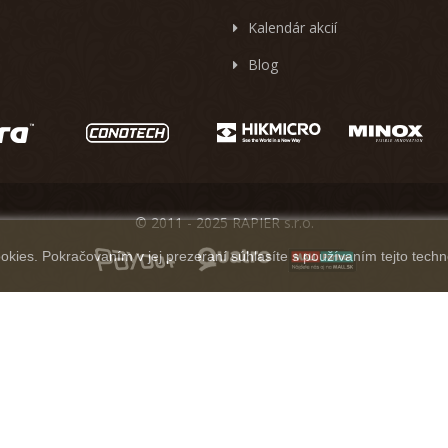
Kalendár akcií
Blog
© 2011 - 2025 RAPIER s.r.o.
kies. Pokračovaním v jej prezeraní súhlasíte s používaním tejto techn