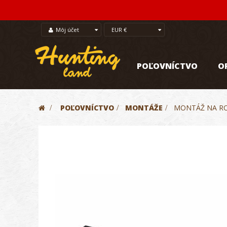
Môj účet
EUR €
POĽOVNÍCTVO
O
>
POĽOVNÍCTVO
>
MONTÁŽE
>
MONTÁŽ NA RO