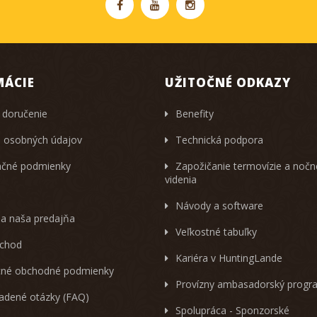
MÁCIE
UŽITOČNÉ ODKAZY
 doručenie
Benefity
 osobných údajov
Technická podpora
čné podmienky
Zapožičanie termovízie a noč
videnia
Návody a software
 a naša predajňa
Veľkostné tabuľky
chod
Kariéra v HuntingLande
né obchodné podmienky
Provízny ambasadorský progr
ladené otázky (FAQ)
Spolupráca - Sponzorské