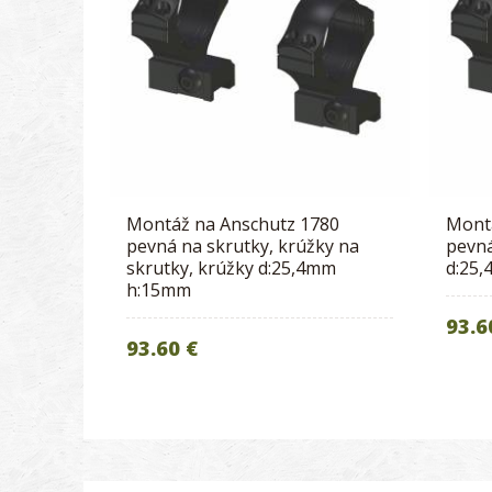
Montáž na Anschutz 1780
Mont
pevná na skrutky, krúžky na
pevná
skrutky, krúžky d:25,4mm
d:25
h:15mm
93.6
93.60 €