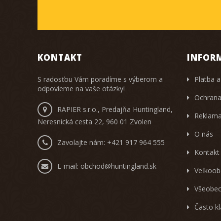
KONTAKT
INFOR
S radosťou Vám poradíme s výberom a
Platba a
odpovieme na vaše otázky!
Ochrana
RAPIER s.r.o., Predajňa Huntingland,
Reklama
Neresnická cesta 22, 960 01 Zvolen
O nás
Zavolajte nám:
+421 917 964 555
Kontakt
E-mail:
obchod@huntingland.sk
Veľkoob
Všeobec
Často k