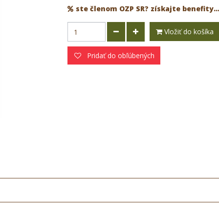
ste členom OZP SR? získajte benefity..
Vložiť do košíka
Pridať do obľúbených