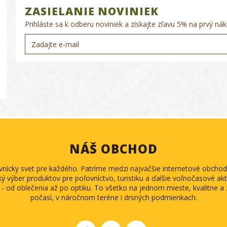
ZASIELANIE NOVINIEK
Prihláste sa k odberu noviniek a získajte zľavu 5% na prvý nák
NÁŠ OBCHOD
ovnícky svet pre každého. Patríme medzi najväčšie internetové obch
ký výber produktov pre poľovníctvo, turistiku a ďalšie voľnočasové akti
 - od oblečenia až po optiku. To všetko na jednom mieste, kvalitne 
počasí, v náročnom teréne i drsných podmienkach.