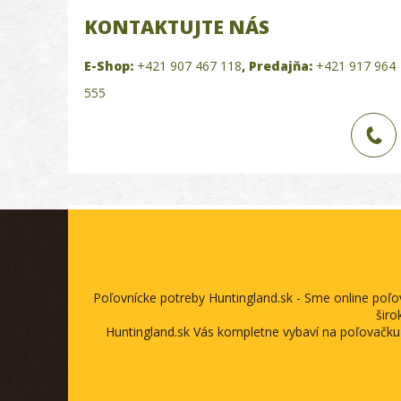
KONTAKTUJTE NÁS
E-Shop:
+421 907 467 118
,
Predajňa:
+421 917 964
555
Poľovnícke potreby Huntingland.sk - Sme online poľ
širo
Huntingland.sk Vás kompletne vybaví na poľovačku