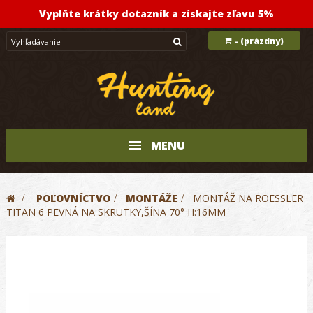
Vyplňte krátky dotazník a získajte zľavu 5%
(prázdny)
-
MENU
>
POĽOVNÍCTVO
>
MONTÁŽE
>
MONTÁŽ NA ROESSLER
TITAN 6 PEVNÁ NA SKRUTKY,ŠÍNA 70° H:16MM