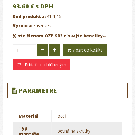
93.60 €
s DPH
Kód produktu:
41-1J15
Výrobca:
Łuszczek
ste členom OZP SR? získajte benefity...
Vložiť do košíka
Pridať do obľúbených
PARAMETRE
Materiál
oceľ
Typ
pevná na skrutky
montáže