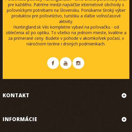
pre každého. Patríme medzi najväčšie internetové obchody s
poľovníckymi potrebami na Slovensku. Ponúkame široký výber
produktov pre poľovníctvo, turistiku a ďalšie voľnočasové
aktivity.
Huntingland.sk Vás kompletne vybaví na poľovačku - od
oblečenia až po optiku. To všetko na jednom mieste, kvalitne a
za primerané ceny. Budete v pohode v akomkoľvek počasí, v
náročnom teréne i drsných podmienkach.
KONTAKT
INFORMÁCIE