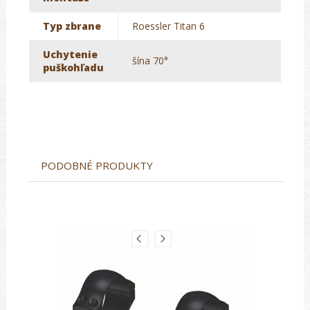
Typ zbrane
Roessler Titan 6
Uchytenie
šína 70°
puškohľadu
PODOBNÉ PRODUKTY