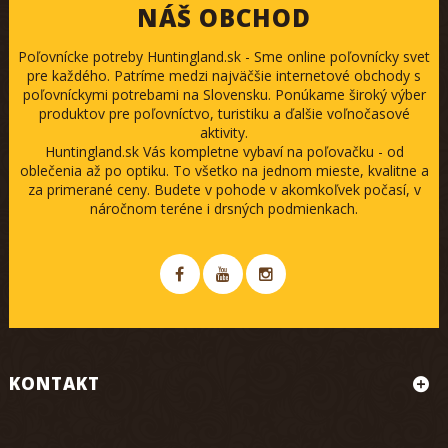
NÁŠ OBCHOD
Poľovnícke potreby Huntingland.sk - Sme online poľovnícky svet
pre každého. Patríme medzi najväčšie internetové obchody s
poľovníckymi potrebami na Slovensku. Ponúkame široký výber
produktov pre poľovníctvo, turistiku a ďalšie voľnočasové
aktivity.
Huntingland.sk Vás kompletne vybaví na poľovačku - od
oblečenia až po optiku. To všetko na jednom mieste, kvalitne a
za primerané ceny. Budete v pohode v akomkoľvek počasí, v
náročnom teréne i drsných podmienkach.
KONTAKT