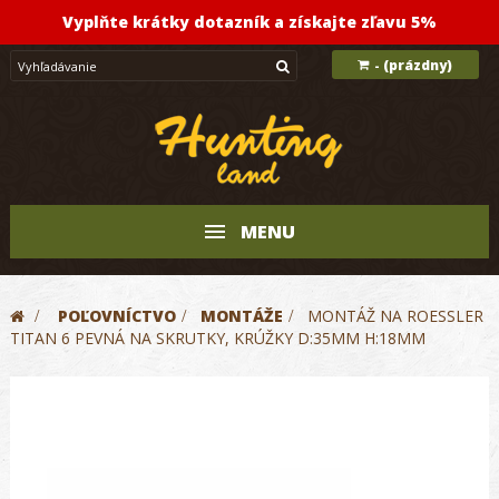
Vyplňte krátky dotazník a získajte zľavu 5%
(prázdny)
-
MENU
>
POĽOVNÍCTVO
>
MONTÁŽE
>
MONTÁŽ NA ROESSLER
TITAN 6 PEVNÁ NA SKRUTKY, KRÚŽKY D:35MM H:18MM