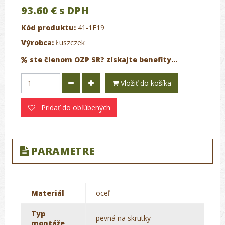
93.60 €
s DPH
Kód produktu:
41-1E19
Výrobca:
Łuszczek
ste členom OZP SR? získajte benefity...
Vložiť do košíka
Pridať do obľúbených
PARAMETRE
Materiál
oceľ
Typ
pevná na skrutky
montáže