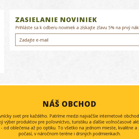
ZASIELANIE NOVINIEK
Prihláste sa k odberu noviniek a získajte zľavu 5% na prvý nák
NÁŠ OBCHOD
ovnícky svet pre každého. Patríme medzi najväčšie internetové obch
ký výber produktov pre poľovníctvo, turistiku a ďalšie voľnočasové akti
 - od oblečenia až po optiku. To všetko na jednom mieste, kvalitne 
počasí, v náročnom teréne i drsných podmienkach.