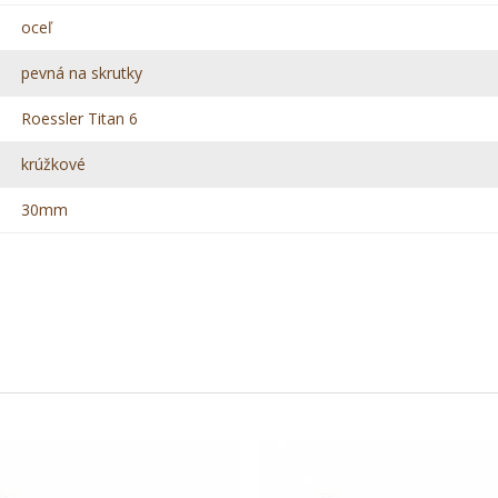
oceľ
pevná na skrutky
Roessler Titan 6
krúžkové
30mm