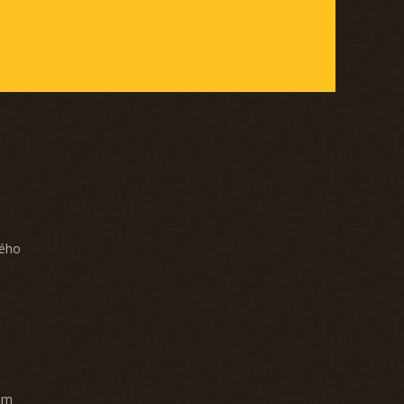
ného
am