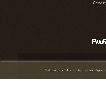
Často k
Naša webstránka používa technológiu coo