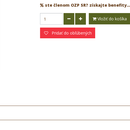
ste členom OZP SR? získajte benefity..
Vložiť do košíka
Pridať do obľúbených