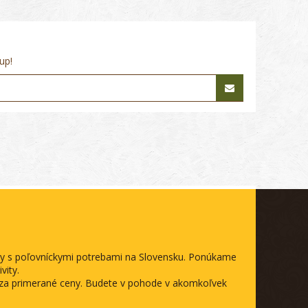
up!
ody s poľovníckymi potrebami na Slovensku. Ponúkame
vity.
a za primerané ceny. Budete v pohode v akomkoľvek