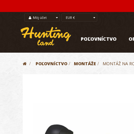
Môj účet
EUR €
POĽOVNÍCTVO
O
>
POĽOVNÍCTVO
>
MONTÁŽE
>
MONTÁŽ NA RO