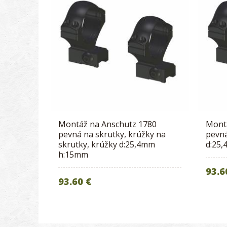
Montáž na Anschutz 1780
Mont
pevná na skrutky, krúžky na
pevná
skrutky, krúžky d:25,4mm
d:25
h:15mm
93.6
93.60 €