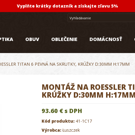
Vyplňte krátky dotazník a získajte zľavu 5%
PTIKA
OBUV
OBLEČENIE
DOMÁCNOSŤ
ESSLER TITAN 6 PEVNÁ NA SKRUTKY, KRÚŽKY D:30MM H:17MM
MONTÁŽ NA ROESSLER TI
KRÚŽKY D:30MM H:17M
93.60 €
s DPH
Kód produktu:
41-1C17
Výrobca:
Łuszczek