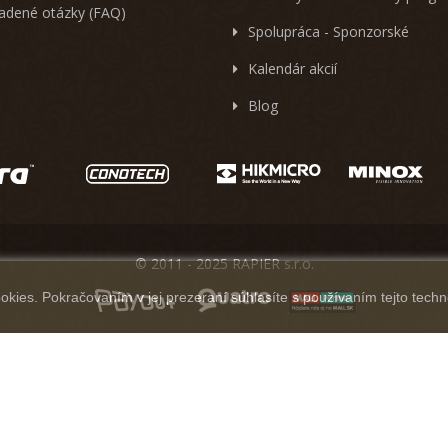
ladené otázky (FAQ)
Spolupráca - Sponzorské
Kalendár akcií
Blog
© 2011 - 2025 RAPIER s.r.o.
kies. Pokračovaním v jej prezeraní súhlasíte s používaním tejto techn