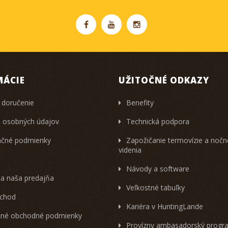
MÁCIE
UŽITOČNÉ ODKAZY
 doručenie
Benefity
 osobných údajov
Technická podpora
čné podmienky
Zapožičanie termovízie a noč
videnia
Návody a software
 a naša predajňa
Veľkostné tabuľky
chod
Kariéra v HuntingLande
né obchodné podmienky
Provízny ambasadorský progr