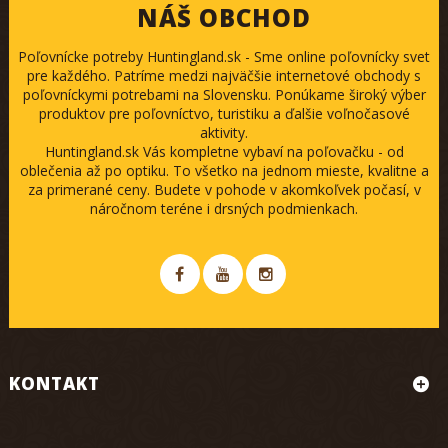
NÁŠ OBCHOD
Poľovnícke potreby Huntingland.sk - Sme online poľovnícky svet
pre každého. Patríme medzi najväčšie internetové obchody s
poľovníckymi potrebami na Slovensku. Ponúkame široký výber
produktov pre poľovníctvo, turistiku a ďalšie voľnočasové
aktivity.
Huntingland.sk Vás kompletne vybaví na poľovačku - od
oblečenia až po optiku. To všetko na jednom mieste, kvalitne a
za primerané ceny. Budete v pohode v akomkoľvek počasí, v
náročnom teréne i drsných podmienkach.
KONTAKT