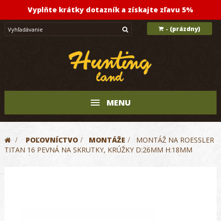
Vyplňte krátky dotazník a získajte zľavu 5%
(prázdny)
-
MENU
>
POĽOVNÍCTVO
>
MONTÁŽE
>
MONTÁŽ NA ROESSLER
TITAN 16 PEVNÁ NA SKRUTKY, KRÚŽKY D:26MM H:18MM