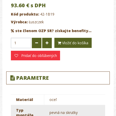
93.60 €
s DPH
Kód produktu:
42-1B19
Výrobca:
Łuszczek
ste členom OZP SR? získajte benefity...
Vložiť do košíka
Pridať do obľúbených
PARAMETRE
Materiál
oceľ
Typ
pevná na skrutky
montáže