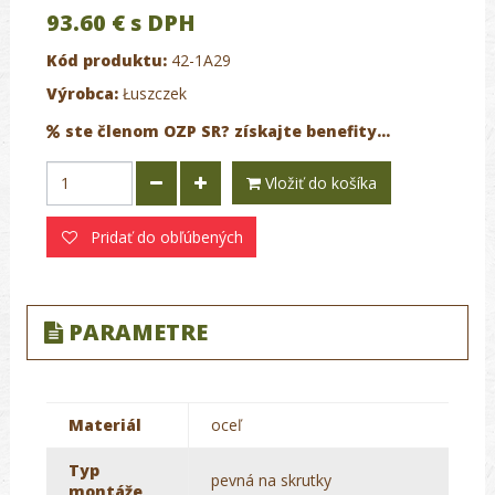
93.60 €
s DPH
Kód produktu:
42-1A29
Výrobca:
Łuszczek
ste členom OZP SR? získajte benefity...
Vložiť do košíka
Pridať do obľúbených
PARAMETRE
Materiál
oceľ
Typ
pevná na skrutky
montáže