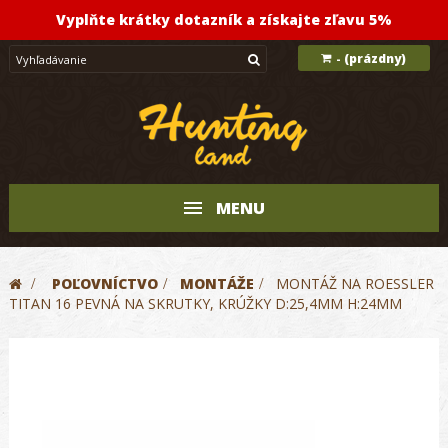
Vyplňte krátky dotazník a získajte zľavu 5%
(prázdny)
-
MENU
>
POĽOVNÍCTVO
>
MONTÁŽE
>
MONTÁŽ NA ROESSLER
TITAN 16 PEVNÁ NA SKRUTKY, KRÚŽKY D:25,4MM H:24MM