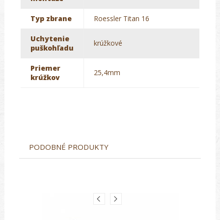
Typ zbrane
Roessler Titan 16
Uchytenie
krúžkové
puškohľadu
Priemer
25,4mm
krúžkov
PODOBNÉ PRODUKTY