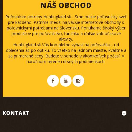
NÁŠ OBCHOD
Poľovnícke potreby Huntingland.sk - Sme online poľovnícky svet
pre každého. Patríme medzi najväčšie internetové obchody s
poľovníckymi potrebami na Slovensku. Ponúkame široký výber
produktov pre poľovníctvo, turistiku a ďalšie voľnočasové
aktivity.
Huntingland.sk Vás kompletne vybaví na poľovačku - od
oblečenia až po optiku. To všetko na jednom mieste, kvalitne a
za primerané ceny. Budete v pohode v akomkoľvek počasí, v
náročnom teréne i drsných podmienkach.
KONTAKT