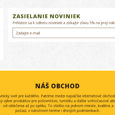
ZASIELANIE NOVINIEK
Prihláste sa k odberu noviniek a získajte zľavu 5% na prvý nák
NÁŠ OBCHOD
ovnícky svet pre každého. Patríme medzi najväčšie internetové obch
ký výber produktov pre poľovníctvo, turistiku a ďalšie voľnočasové akti
 - od oblečenia až po optiku. To všetko na jednom mieste, kvalitne 
počasí, v náročnom teréne i drsných podmienkach.