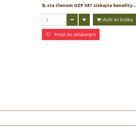
ste členom OZP SR? získajte benefity..
Vložiť do košíka
Pridať do obľúbených