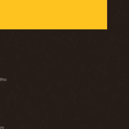
ného
am