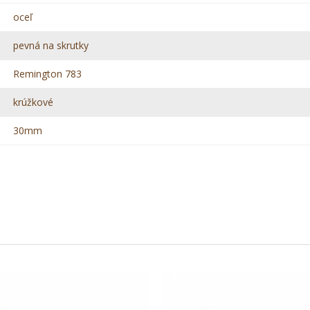
oceľ
pevná na skrutky
Remington 783
krúžkové
30mm