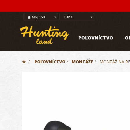
Môj účet
EUR €
POĽOVNÍCTVO
O
>
POĽOVNÍCTVO
>
MONTÁŽE
>
MONTÁŽ NA RE