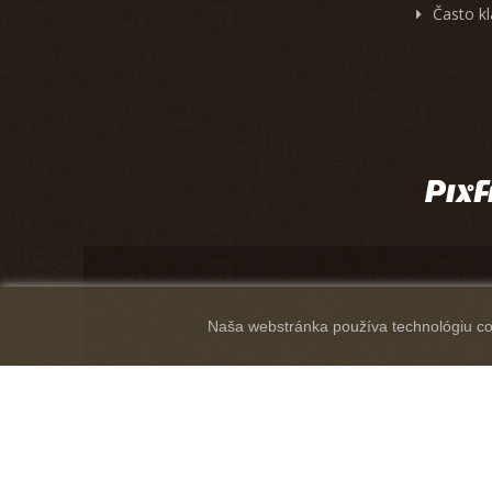
Často k
Naša webstránka používa technológiu coo