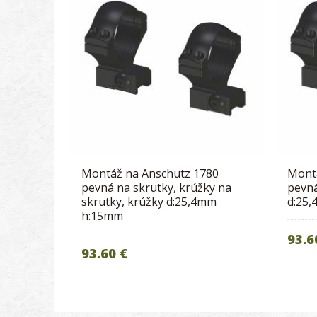
Montáž na Anschutz 1780
Mont
pevná na skrutky, krúžky na
pevná
skrutky, krúžky d:25,4mm
d:25
h:15mm
93.6
93.60 €