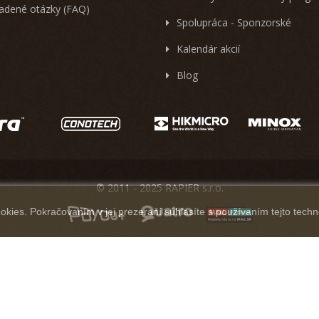
ladené otázky (FAQ)
Spolupráca - Sponzorské
Kalendár akcií
Blog
© 2011 - 2025 RAPIER s.r.o.
kies. Pokračovaním v jej prezeraní súhlasíte s používaním tejto techn