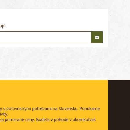
up!
ody s poľovníckymi potrebami na Slovensku. Ponúkame
vity.
a za primerané ceny. Budete v pohode v akomkoľvek