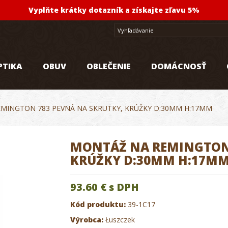
Vyplňte krátky dotazník a získajte zľavu 5%
PTIKA
OBUV
OBLEČENIE
DOMÁCNOSŤ
MINGTON 783 PEVNÁ NA SKRUTKY, KRÚŽKY D:30MM H:17MM
MONTÁŽ NA REMINGTON 
KRÚŽKY D:30MM H:17M
93.60 €
s DPH
Kód produktu:
39-1C17
Výrobca:
Łuszczek