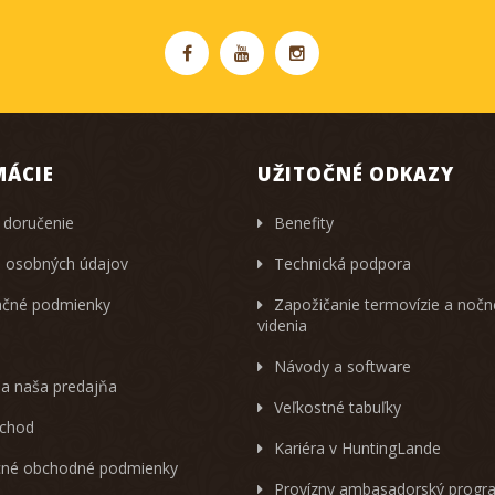
MÁCIE
UŽITOČNÉ ODKAZY
 doručenie
Benefity
 osobných údajov
Technická podpora
čné podmienky
Zapožičanie termovízie a noč
videnia
Návody a software
 a naša predajňa
Veľkostné tabuľky
chod
Kariéra v HuntingLande
né obchodné podmienky
Provízny ambasadorský progr