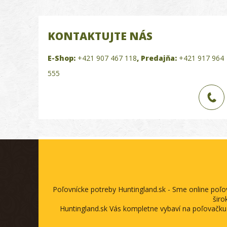
KONTAKTUJTE NÁS
E-Shop:
+421 907 467 118
,
Predajňa:
+421 917 964
555
Poľovnícke potreby Huntingland.sk - Sme online poľ
širo
Huntingland.sk Vás kompletne vybaví na poľovačku