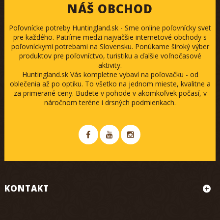
NÁŠ OBCHOD
Poľovnícke potreby Huntingland.sk - Sme online poľovnícky svet
pre každého. Patríme medzi najväčšie internetové obchody s
poľovníckymi potrebami na Slovensku. Ponúkame široký výber
produktov pre poľovníctvo, turistiku a ďalšie voľnočasové
aktivity.
Huntingland.sk Vás kompletne vybaví na poľovačku - od
oblečenia až po optiku. To všetko na jednom mieste, kvalitne a
za primerané ceny. Budete v pohode v akomkoľvek počasí, v
náročnom teréne i drsných podmienkach.
KONTAKT