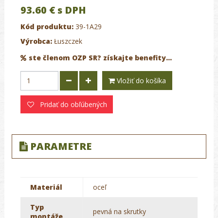
93.60 €
s DPH
Kód produktu:
39-1A29
Výrobca:
Łuszczek
ste členom OZP SR? získajte benefity...
Vložiť do košíka
Pridať do obľúbených
PARAMETRE
Materiál
oceľ
Typ
pevná na skrutky
montáže