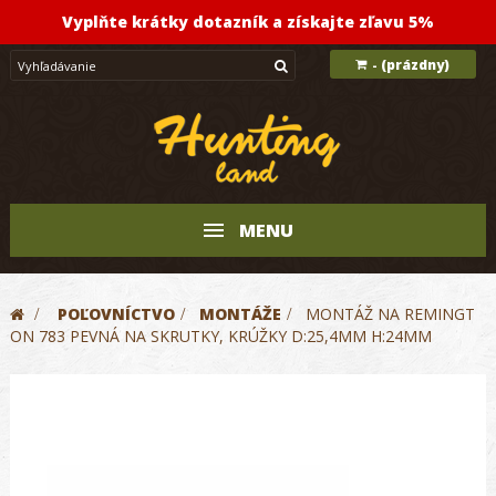
Vyplňte krátky dotazník a získajte zľavu 5%
(prázdny)
-
MENU
>
POĽOVNÍCTVO
>
MONTÁŽE
>
MONTÁŽ NA REMINGT
ON 783 PEVNÁ NA SKRUTKY, KRÚŽKY D:25,4MM H:24MM